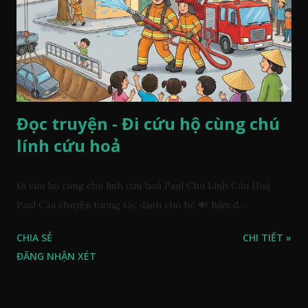
Đọc truyện - Đi cứu hộ cùng chú
lính cứu hoả
Đi cứu hộ cùng chú lính cứu hoả Paul Chú Lính Cứu Hoả
Paul Câu chuyện tương tác dành cho bé 🔊 Bấm đ...
CHIA SẺ
CHI TIẾT »
ĐĂNG NHẬN XÉT