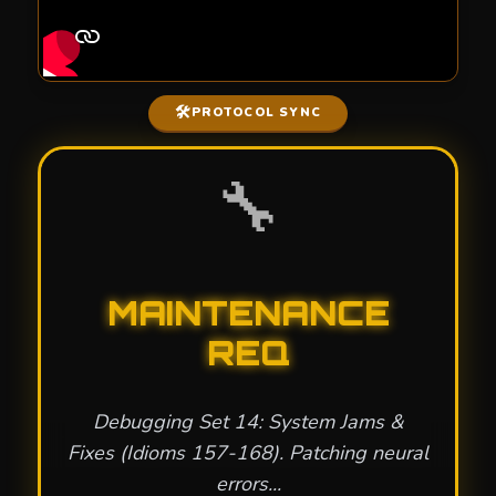
🛠️
PROTOCOL SYNC
🔧
MAINTENANCE
REQ
Debugging Set 14: System Jams &
Fixes (Idioms 157-168). Patching neural
errors...