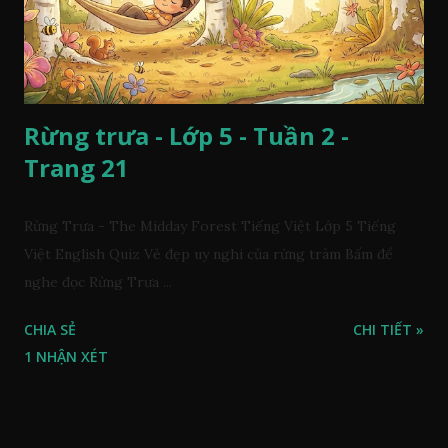
Rừng trưa - Lớp 5 - Tuần 2 -
Trang 21
Rừng Trưa - The Midday Forest Tiếng Việt Lớp 5 Tiếng
Việt English Quiz Vẻ đẹp uy nghi của rừng tràm Bấm để
nghe đọc Rừng Trưa ...
CHIA SẺ
CHI TIẾT »
1 NHẬN XÉT