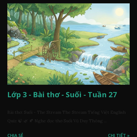
Lớp 3 - Bài thơ - Suối - Tuần 27
Bài thơ: Suối - The Stream The Stream Tiếng Việt English
Quiz 🍃 🌿 🍂 Nghe đọc thơ Suối Vũ Duy Thông ...
CHIA SẺ
CHI TIẾT »