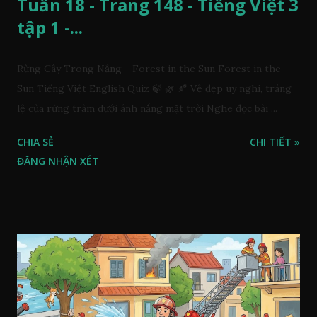
Tuần 18 - Trang 148 - Tiếng Việt 3
tập 1 -...
Rừng Cây Trong Nắng - Forest in the Sun Forest in the
Sun Tiếng Việt English Quiz 🍃 🌿 🍂 Vẻ đẹp uy nghi, tráng
lệ của rừng tràm dưới ánh nắng mặt trời Nghe đọc bài ...
CHIA SẺ
CHI TIẾT »
ĐĂNG NHẬN XÉT