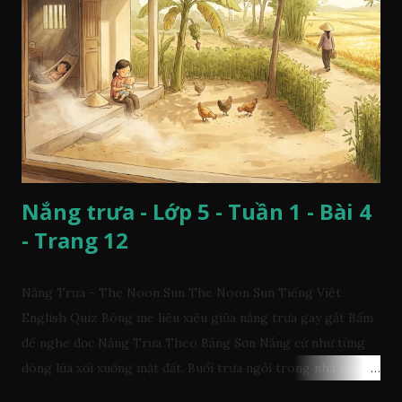
Nắng trưa - Lớp 5 - Tuần 1 - Bài 4
- Trang 12
Nắng Trưa - The Noon Sun The Noon Sun Tiếng Việt
English Quiz Bóng mẹ liêu xiêu giữa nắng trưa gay gắt Bấm
để nghe đọc Nắng Trưa Theo Băng Sơn Nắng cứ như từng
dòng lửa xối xuống mặt đất. Buổi trưa ngồi trong nhà nhìn
ra sân, thấy rất rõ n...