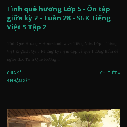
Tình quê hương Lớp 5 - Ôn tập
giữa kỳ 2 - Tuần 28 - SGK Tiếng
Việt 5 Tập 2
Tình Quê Hương - Homeland Love Tiếng Việt Lớp 5 Tiếng
Việt English Quiz Những kỷ niệm đẹp về quê hương Bấm để
nghe đọc Tình Quê Hương ...
CHIA SẺ
CHI TIẾT »
4 NHẬN XÉT