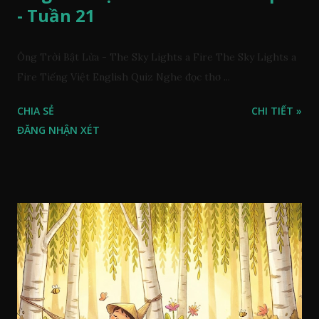
- Tuần 21
Ông Trời Bật Lửa - The Sky Lights a Fire The Sky Lights a
Fire Tiếng Việt English Quiz Nghe đọc thơ ...
CHIA SẺ
CHI TIẾT »
ĐĂNG NHẬN XÉT