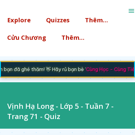
Chuyển đến nội dung chính
Explore
Quizzes
Thêm…
Cửu Chương
Thêm…
bạn đã ghé thăm! 👋 Hãy rủ bạn bè '
Cùng Học - Cùng Tiến
Vịnh Hạ Long - Lớp 5 - Tuần 7 -
Trang 71 - Quiz