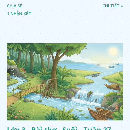
CHIA SẺ
CHI TIẾT »
1 NHẬN XÉT
Lớp 3 - Bài thơ - Suối - Tuần 27