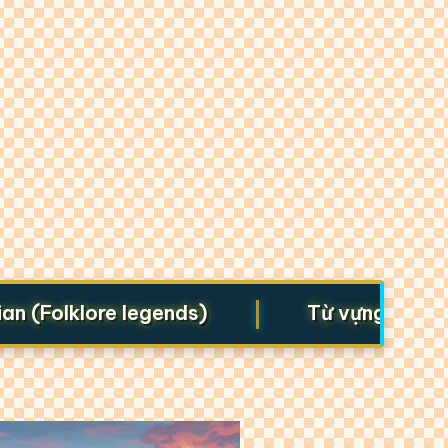
|
olklore legends)
Từ vựng cho Starte