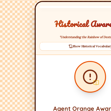
Historical Awar
"Understanding the Rainbow of Destr
Show Historical Vocabular
Agent Orange Awar