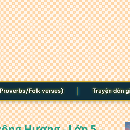
|
erbs/Folk verses)
Truyện dân gian (F
ông Hương - Lớp 5 -