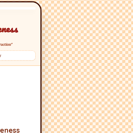
eness
uction"
y
AO
eness