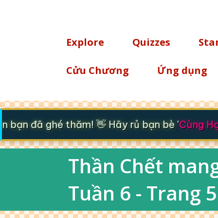
TÌM KIẾM
Explore
Quizzes
Sta
Cửu Chương
Ứng dụng
bạn đã ghé thăm! 👋 Hãy rủ bạn bè '
Cùng Học
Thần Chết mang 
Tuần 6 - Trang 5