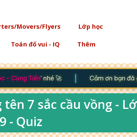
Chuyển đến nội dung chính
rters/Movers/Flyers
Lớp học
Toán đố vui - IQ
Thêm
|
 - Cùng Tiến
' nhé 🚀
Cảm ơn bạn đã gh
tên 7 sắc cầu vồng - Lớ
9 - Quiz