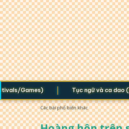
|
vals/Games)
Tục ngữ và ca dao (Prov
Các bài phổ biến khác
Hoàng hôn trên s