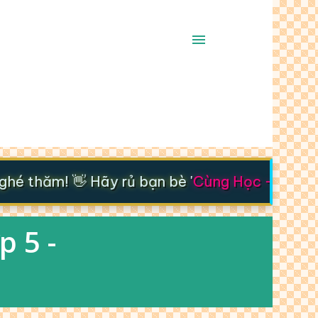
é thăm! 👋 Hãy rủ bạn bè '
Cùng Học - Cùng T
p 5 -