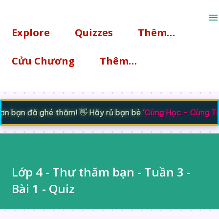
Chuyển đến nội dung chính
Explore
Quizzes
Thêm…
Cửu Chương
Thêm…
n bạn đã ghé thăm! 👋 Hãy rủ bạn bè '
Cùng Học - Cùng T
Lớp 4 - Thư thăm bạn - Tuần 3 -
Bài 1 - Quiz