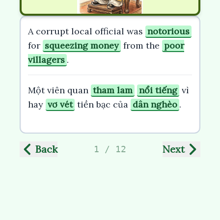
A corrupt local official was
notorious
for
squeezing money
from the
poor
villagers
.
Một viên quan
tham lam
nổi tiếng
vì
hay
vơ vét
tiền bạc của
dân nghèo
.
Back
Next
1 / 12