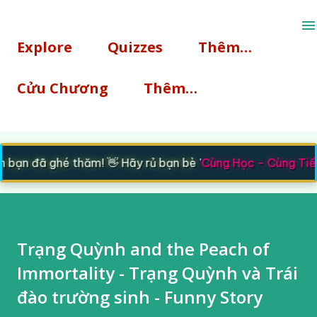
Chuyển đến nội dung chính
Explore
Quizzes
Thêm…
Cửu Chương
Thêm…
bạn đã ghé thăm! 👋 Hãy rủ bạn bè '
Cùng Học - Cùng Tiế
Trạng Quỳnh and the Peach of
Immortality - Trạng Quỳnh và Trái
đào trường sinh - Funny Story