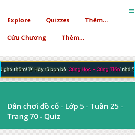
Chuyển đến nội dung chính
Explore
Quizzes
Thêm…
Cửu Chương
Thêm…
ghé thăm! 👋 Hãy rủ bạn bè '
Cùng Học - Cùng Tiến
' nhé 🚀
Dân chơi đồ cổ - Lớp 5 - Tuần 25 -
Trang 70 - Quiz