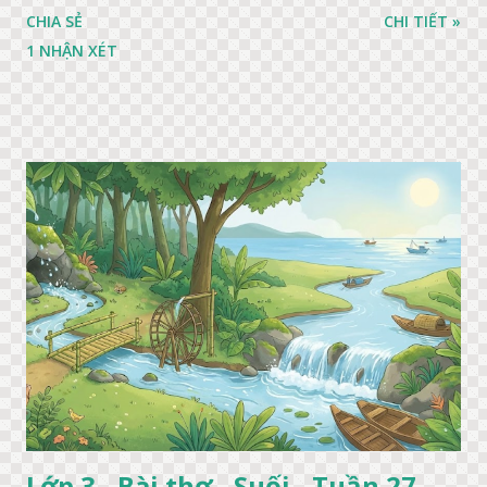
CHIA SẺ
CHI TIẾT »
1 NHẬN XÉT
Lớp 3 - Bài thơ - Suối - Tuần 27