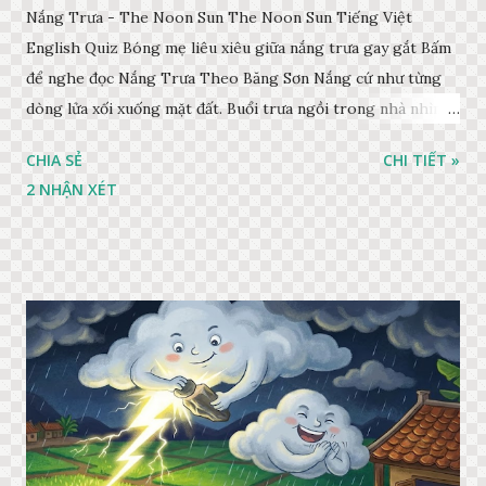
Nắng Trưa - The Noon Sun The Noon Sun Tiếng Việt
English Quiz Bóng mẹ liêu xiêu giữa nắng trưa gay gắt Bấm
để nghe đọc Nắng Trưa Theo Băng Sơn Nắng cứ như từng
dòng lửa xối xuống mặt đất. Buổi trưa ngồi trong nhà nhìn
ra sân, thấy rất rõ n...
CHIA SẺ
CHI TIẾT »
2 NHẬN XÉT