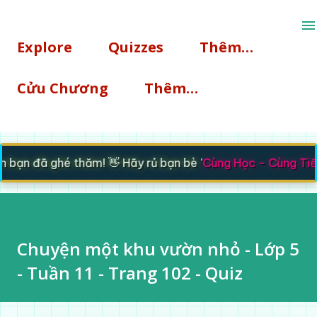
Chuyển đến nội dung chính
Explore
Quizzes
Thêm…
Cửu Chương
Thêm…
bạn đã ghé thăm! 👋 Hãy rủ bạn bè '
Cùng Học - Cùng Tiến
Chuyện một khu vườn nhỏ - Lớp 5
- Tuần 11 - Trang 102 - Quiz