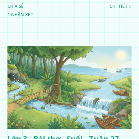
CHIA SẺ
CHI TIẾT »
1 NHẬN XÉT
Lớp 3 - Bài thơ - Suối - Tuần 27