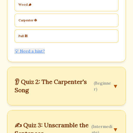
Wood 🪵
Carpenter 👷
Pull 🔙
💡 Need a hint?
👂 Quiz 2: The Carpenter's
(Beginne
▼
Song
r)
✍️ Quiz 3: Unscramble the
(Intermedi
▼
ate)