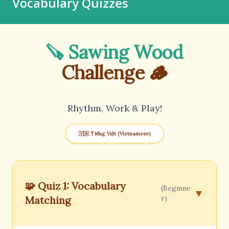
Vocabulary Quizzes
🪚 Sawing Wood
Challenge 🪵
Rhythm, Work & Play!
🇻🇳 Tiếng Việt (Vietnamese)
🧩 Quiz 1: Vocabulary
(Beginne
▼
Matching
r)