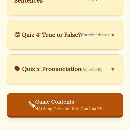
Sentences
🤔 Quiz 4: True or False?
▼
(Intermediate)
🗣️ Quiz 5: Pronunciation
▼
(All Levels)
Game Contents
🪚
Nội dung Trò chơi Kéo Cưa Lừa Xẻ