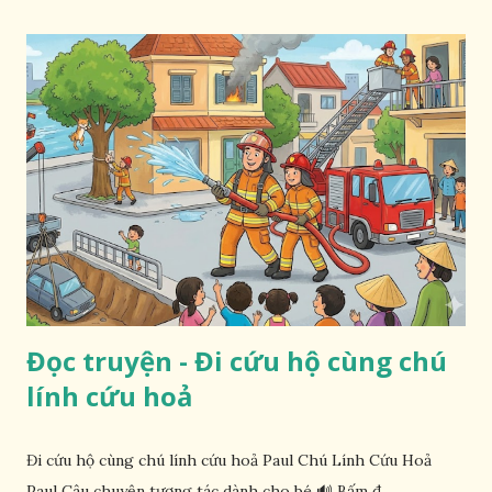
Đọc truyện - Đi cứu hộ cùng chú
lính cứu hoả
Đi cứu hộ cùng chú lính cứu hoả Paul Chú Lính Cứu Hoả
Paul Câu chuyện tương tác dành cho bé 🔊 Bấm đ...