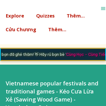
Chuyển đến nội dung chính
Explore
Quizzes
Thêm…
Cửu Chương
Thêm…
ạn đã ghé thăm! 👋 Hãy rủ bạn bè '
Cùng Học - Cùng Tiến
'
Vietnamese popular festivals and
traditional games - Kéo Cưa Lừa
Xẻ (Sawing Wood Game) -