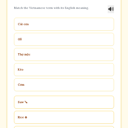
🔊
Match the Vietnamese term with its English meaning.
Cái cưa
Gỗ
Thợ mộc
Kéo
Cơm
Saw 🪚
Rice 🍚