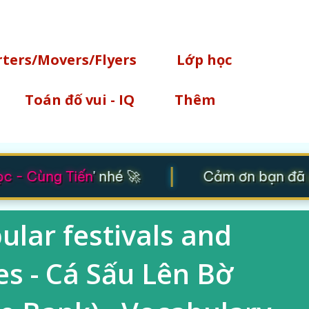
Chuyển đến nội dung chính
rters/Movers/Flyers
Lớp học
Toán đố vui - IQ
Thêm
|
 - Cùng Tiến
' nhé 🚀
Cảm ơn bạn đã gh
lar festivals and
es - Cá Sấu Lên Bờ