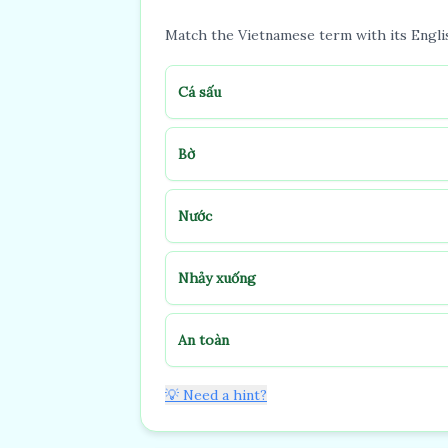
Match the Vietnamese term with its Engli
Cá sấu
Bờ
Nước
Nhảy xuống
An toàn
💡 Need a hint?