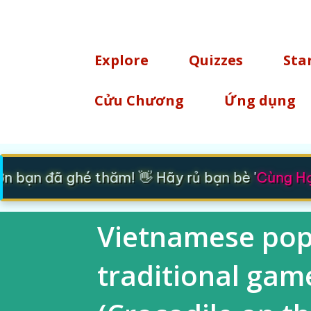
TÌM KIẾM
Explore
Quizzes
Sta
Cửu Chương
Ứng dụng
 bạn đã ghé thăm! 👋 Hãy rủ bạn bè '
Cùng Học
Vietnamese popu
traditional gam