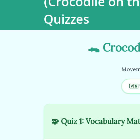
(Crocodile on t
Quizzes
🐊 Crocod
Moveme
🇻🇳 
🧩 Quiz 1: Vocabulary Ma