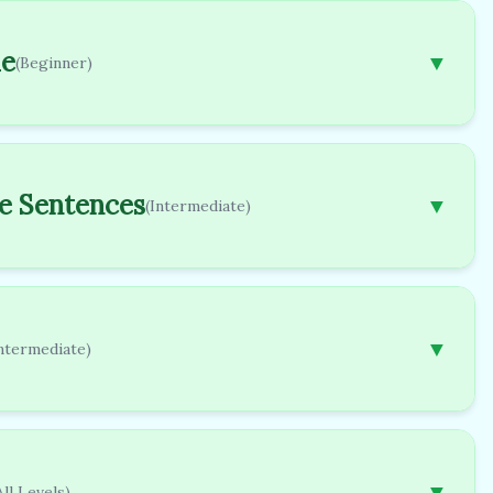
me
▼
(Beginner)
he Sentences
▼
(Intermediate)
▼
Intermediate)
▼
All Levels)