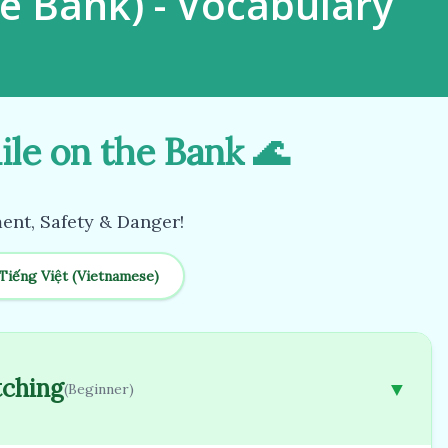
he Bank) - Vocabulary
ile on the Bank 🌊
nt, Safety & Danger!
Tiếng Việt (Vietnamese)
tching
▼
(Beginner)