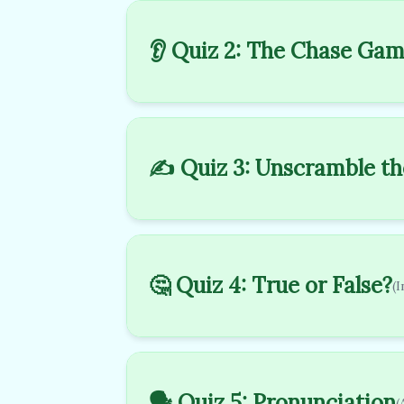
👂 Quiz 2: The Chase Ga
✍️ Quiz 3: Unscramble t
🤔 Quiz 4: True or False?
(
🗣️ Quiz 5: Pronunciation
(