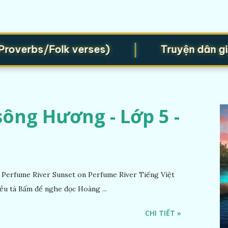
|
verbs/Folk verses)
Truyện dân gian 
ông Hương - Lớp 5 -
Perfume River Sunset on Perfume River Tiếng Việt
ều tà Bấm để nghe đọc Hoàng ...
CHI TIẾT »