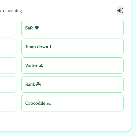
🔊
sh meaning.
Safe 🛡️
Jump down ⬇️
Water 🌊
Bank 🏝️
Crocodile 🐊