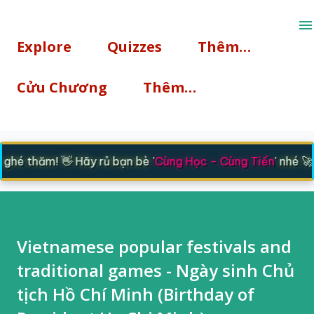
Chuyển đến nội dung chính
Explore
Quizzes
Thêm…
Cửu Chương
Thêm…
hé thăm! 👋 Hãy rủ bạn bè '
Cùng Học - Cùng Tiến
' nhé 🚀
Vietnamese popular festivals and
traditional games - Ngày sinh Chủ
tịch Hồ Chí Minh (Birthday of