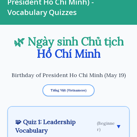
President Ho Chi Minh) -
Vocabulary Quizzes
🌿 Ngày sinh Chủ tịch
Hồ Chí Minh
Birthday of President Ho Chi Minh (May 19)
Tiếng Việt (Vietnamese)
🧩 Quiz 1: Leadership
(Beginne
▼
Vocabulary
r)