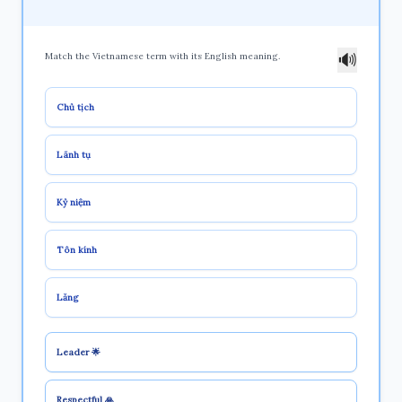
🔊
Match the Vietnamese term with its English meaning.
Chủ tịch
Lãnh tụ
Kỷ niệm
Tôn kính
Lăng
Leader 🌟
Respectful 🙏