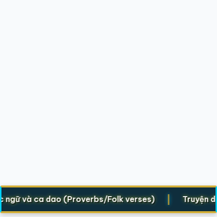
|
ữ và ca dao (Proverbs/Folk verses)
Truyện dân gi