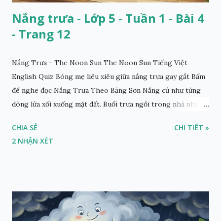
Nắng trưa - Lớp 5 - Tuần 1 - Bài 4
- Trang 12
Nắng Trưa - The Noon Sun The Noon Sun Tiếng Việt
English Quiz Bóng mẹ liêu xiêu giữa nắng trưa gay gắt Bấm
để nghe đọc Nắng Trưa Theo Băng Sơn Nắng cứ như từng
dòng lửa xối xuống mặt đất. Buổi trưa ngồi trong nhà nhìn
ra sân, thấy rất rõ n...
CHIA SẺ
CHI TIẾT »
2 NHẬN XÉT