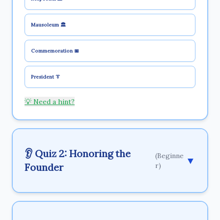
Mausoleum 🏛️
Commemoration 📅
President 👔
💡 Need a hint?
👂 Quiz 2: Honoring the
(Beginne
▼
Founder
r)