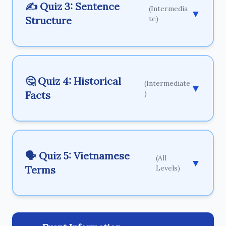
✍️ Quiz 3: Sentence
(Intermedia
▼
Structure
te)
🤔 Quiz 4: Historical
(Intermediate
▼
Facts
)
🗣️ Quiz 5: Vietnamese
(All
▼
Terms
Levels)