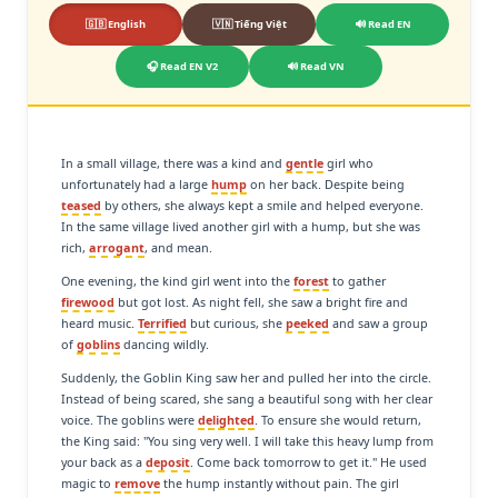
🇬🇧 English
🇻🇳 Tiếng Việt
🔊 Read EN
🎧 Read EN V2
🔊 Read VN
In a small village, there was a kind and
gentle
girl who
unfortunately had a large
hump
on her back. Despite being
teased
by others, she always kept a smile and helped everyone.
In the same village lived another girl with a hump, but she was
rich,
arrogant
, and mean.
One evening, the kind girl went into the
forest
to gather
firewood
but got lost. As night fell, she saw a bright fire and
heard music.
Terrified
but curious, she
peeked
and saw a group
of
goblins
dancing wildly.
Suddenly, the Goblin King saw her and pulled her into the circle.
Instead of being scared, she sang a beautiful song with her clear
voice. The goblins were
delighted
. To ensure she would return,
the King said: "You sing very well. I will take this heavy lump from
your back as a
deposit
. Come back tomorrow to get it." He used
magic to
remove
the hump instantly without pain. The girl