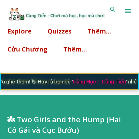
Chuyển đến nội dung chính
Explore
Quizzes
Thêm…
Cửu Chương
Thêm…
 ghé thăm! 👋 Hãy rủ bạn bè '
Cùng Học - Cùng Tiến
' nhé 
🎋 Two Girls and the Hump (Hai
Cô Gái và Cục Bướu)