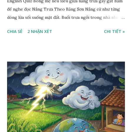
English Quiz Bóng mẹ liêu xiêu giữa nắng trưa gay gắt Bấm
để nghe đọc Nắng Trưa Theo Băng Sơn Nắng cứ như từng
dòng lửa xối xuống mặt đất. Buổi trưa ngồi trong nhà nhìn
ra sân, thấy rất rõ n...
CHIA SẺ
2 NHẬN XÉT
CHI TIẾT »