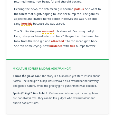
returned home, now beautiful and straight-backed.
Hearing the news, the rich mean girl became
jealous
. She went to
the forest that night, hoping to lose her hump too. The goblins
appeared and invited her to dance. However, she was rude and
sang
horribly
because she was scared.
The Goblin King was
annoyed
. He shouted: "You sing badly!
Here, take your friend's deposit back!" He grabbed the hump he
took from the kind girl and
attached
it to the mean girl's back.
She ran home crying, now
burdened
with
two
humps forever.
💡 CULTURE CORNER & MORAL (GÓC VĂN HÓA)
Karma (Ác giả ác báo):
The story is a humorous yet stern lesson about
Karma. The kind girl's hump was removed as a reward for her bravery
and gentle nature, while the greedy girl's punishment was doubled.
Spirits (Thế giới tâm linh):
In Vietnamese folklore, spirits and goblins
are not always evil. They can be fair judges who reward talent and
punish bad attitudes.