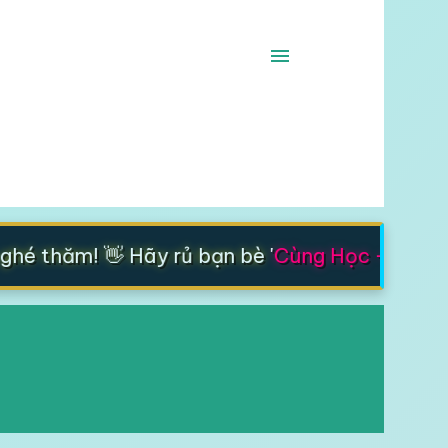
é thăm! 👋 Hãy rủ bạn bè '
Cùng Học - Cùng T