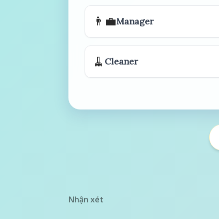
👨‍💼
Manager
🧹
Cleaner
Nhận xét