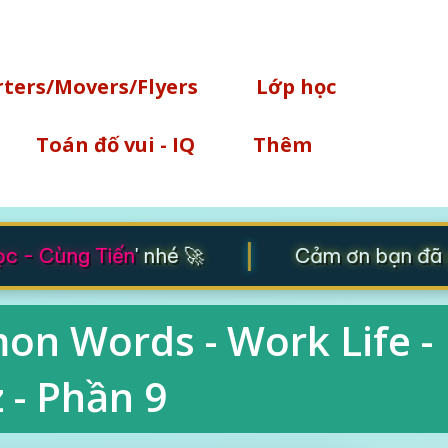
Chuyển đến nội dung chính
rters/Movers/Flyers
Lớp học
Toán đố vui - IQ
Thêm
|
 - Cùng Tiến
' nhé 🚀
Cảm ơn bạn đã gh
on Words - Work Life -
 - Phần 9