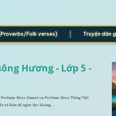
|
rbs/Folk verses)
Truyện dân gian (F
ông Hương - Lớp 5 -
Perfume River Sunset on Perfume River Tiếng Việt
ều tà Bấm để nghe đọc Hoàng ...