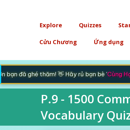
TÌM KIẾM
Explore
Quizzes
Sta
Cửu Chương
Ứng dụng
bạn đã ghé thăm! 👋 Hãy rủ bạn bè '
Cùng Học
P.9 - 1500 Comm
Vocabulary Quiz