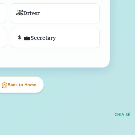
🚕
Driver
👩‍💼
Secretary
Back to Home
CHIA SẺ