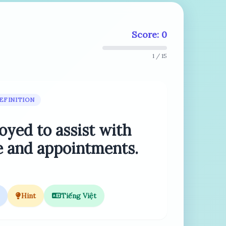
Score: 0
1 / 15
EFINITION
yed to assist with
 and appointments.
Hint
Tiếng Việt