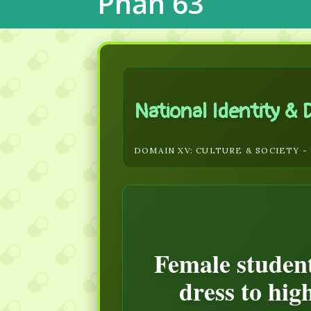
Phần 63
National Identity & D
DOMAIN XV: CULTURE & SOCIETY - 9
Female student
dress to hig