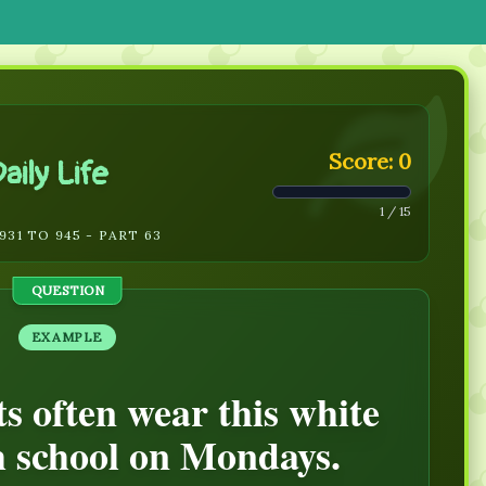
Score: 0
aily Life
1 / 15
31 TO 945 - PART 63
QUESTION
EXAMPLE
s often wear this white
h school on Mondays.