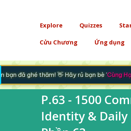
TÌM KIẾM
Explore
Quizzes
Sta
Cửu Chương
Ứng dụng
bạn đã ghé thăm! 👋 Hãy rủ bạn bè '
Cùng Học
P.63 - 1500 Co
Identity & Daily