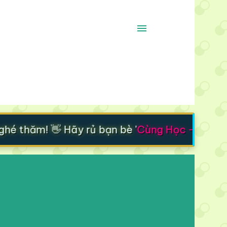
é thăm! 👋 Hãy rủ bạn bè '
Cùng Học - Cùng Ti