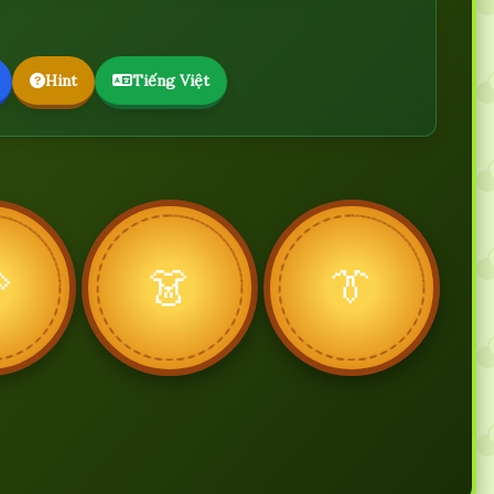
Hint
Tiếng Việt

👗
👔