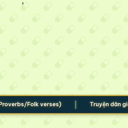
|
rbs/Folk verses)
Truyện dân gian (F