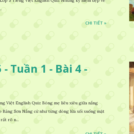
Lớp 5 Tiếng Việt English Quiz Những kỷ niệm đẹp về
.
CHI TIẾT »
- Tuần 1 - Bài 4 -
 Việt English Quiz Bóng mẹ liêu xiêu giữa nắng
 Băng Sơn Nắng cứ như từng dòng lửa xối xuống mặt
rất rõ n...
CHI TIẾT »