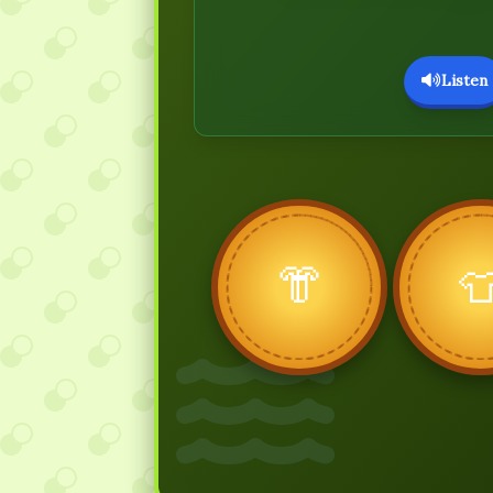
Listen
👘
