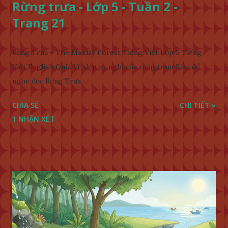
Rừng trưa - Lớp 5 - Tuần 2 -
Trang 21
Rừng Trưa - The Midday Forest Tiếng Việt Lớp 5 Tiếng
Việt English Quiz Vẻ đẹp uy nghi của rừng tràm Bấm để
nghe đọc Rừng Trưa ...
CHIA SẺ
CHI TIẾT »
1 NHẬN XÉT