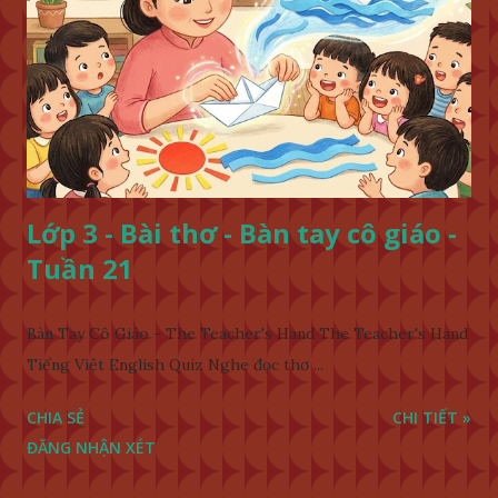
Lớp 3 - Bài thơ - Bàn tay cô giáo -
Tuần 21
Bàn Tay Cô Giáo - The Teacher's Hand The Teacher's Hand
Tiếng Việt English Quiz Nghe đọc thơ ...
CHIA SẺ
CHI TIẾT »
ĐĂNG NHẬN XÉT