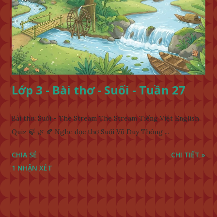
Lớp 3 - Bài thơ - Suối - Tuần 27
Bài thơ: Suối - The Stream The Stream Tiếng Việt English
Quiz 🍃 🌿 🍂 Nghe đọc thơ Suối Vũ Duy Thông ...
CHIA SẺ
CHI TIẾT »
1 NHẬN XÉT