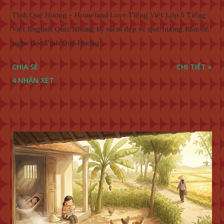
Tình Quê Hương - Homeland Love Tiếng Việt Lớp 5 Tiếng
Việt English Quiz Những kỷ niệm đẹp về quê hương Bấm để
nghe đọc Tình Quê Hương ...
CHIA SẺ
CHI TIẾT »
4 NHẬN XÉT