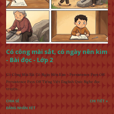
Có công mài sắt, có ngày nên kim
- Bài đọc - Lớp 2
Có Công Mài Sắt Có Ngày Nên Kim - Persistence Pays Off
Persistence Pays Off Tiếng Việt English Quiz Nghe đọc
truyện...
CHIA SẺ
CHI TIẾT »
ĐĂNG NHẬN XÉT