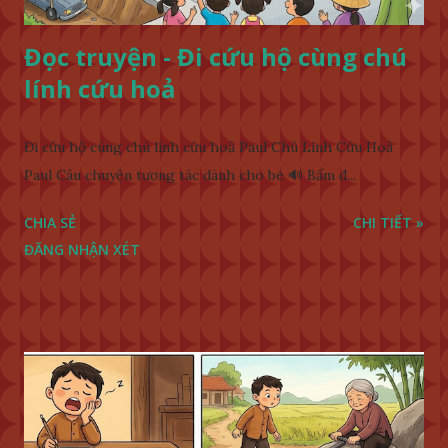
Đọc truyện - Đi cứu hộ cùng chú
lính cứu hoả
Đi cứu hộ cùng chú lính cứu hoả Paul Chú Lính Cứu Hoả
Paul Câu chuyện tương tác dành cho bé 🔊 Bấm đ...
CHIA SẺ
CHI TIẾT »
ĐĂNG NHẬN XÉT