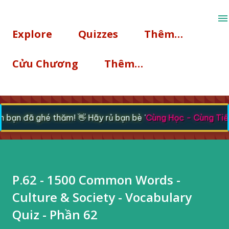
Chuyển đến nội dung chính
Explore
Quizzes
Thêm…
Cửu Chương
Thêm…
bạn đã ghé thăm! 👋 Hãy rủ bạn bè '
Cùng Học - Cùng Tiến
P.62 - 1500 Common Words -
Culture & Society - Vocabulary
Quiz - Phần 62