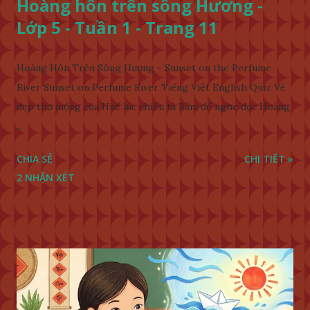
Hoàng hôn trên sông Hương -
Lớp 5 - Tuần 1 - Trang 11
Hoàng Hôn Trên Sông Hương - Sunset on the Perfume
River Sunset on Perfume River Tiếng Việt English Quiz Vẻ
đẹp thơ mộng của Huế lúc chiều tà Bấm để nghe đọc Hoàng
...
CHIA SẺ
CHI TIẾT »
2 NHẬN XÉT