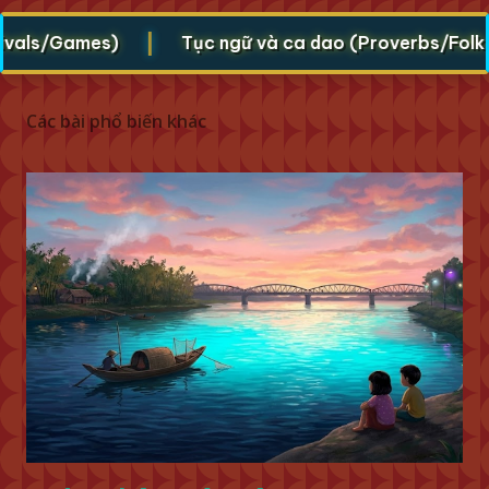
|
ls/Games)
Tục ngữ và ca dao (Proverbs/Folk vers
Các bài phổ biến khác