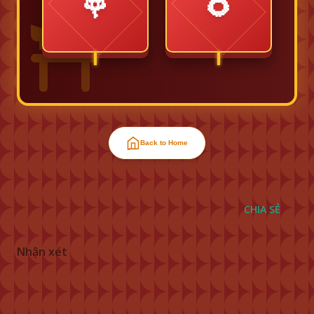
🌹
🌻
Back to Home
CHIA SẺ
Nhận xét