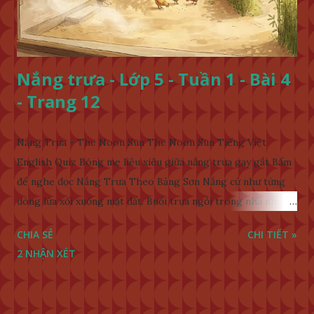
Nắng trưa - Lớp 5 - Tuần 1 - Bài 4
- Trang 12
Nắng Trưa - The Noon Sun The Noon Sun Tiếng Việt
English Quiz Bóng mẹ liêu xiêu giữa nắng trưa gay gắt Bấm
để nghe đọc Nắng Trưa Theo Băng Sơn Nắng cứ như từng
dòng lửa xối xuống mặt đất. Buổi trưa ngồi trong nhà nhìn
ra sân, thấy rất rõ n...
CHIA SẺ
CHI TIẾT »
2 NHẬN XÉT