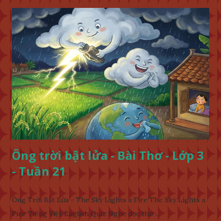
Ông trời bật lửa - Bài Thơ - Lớp 3
- Tuần 21
Ông Trời Bật Lửa - The Sky Lights a Fire The Sky Lights a
Fire Tiếng Việt English Quiz Nghe đọc thơ ...