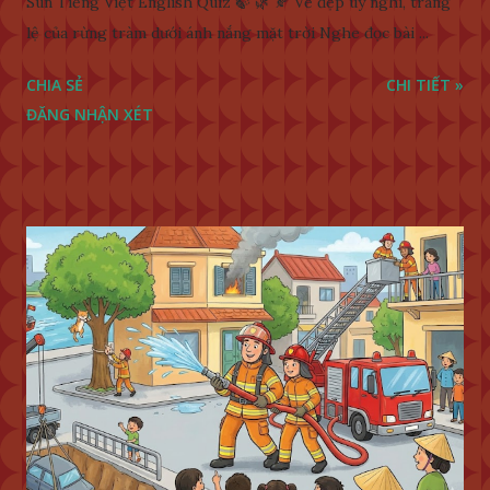
Sun Tiếng Việt English Quiz 🍃 🌿 🍂 Vẻ đẹp uy nghi, tráng
lệ của rừng tràm dưới ánh nắng mặt trời Nghe đọc bài ...
CHIA SẺ
CHI TIẾT »
ĐĂNG NHẬN XÉT