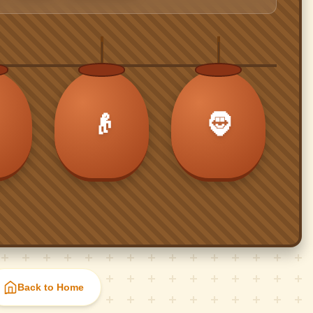
👴
🧔
Back to Home