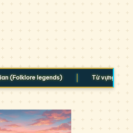
|
Folklore legends)
Từ vựng cho Starte