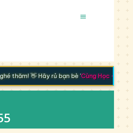
é thăm! 👋 Hãy rủ bạn bè '
Cùng Học - Cùng T
55