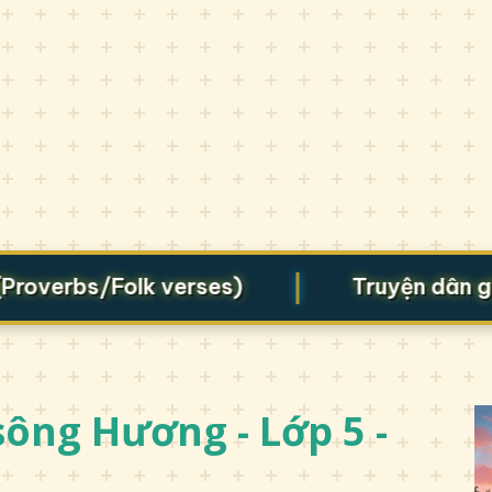
|
erbs/Folk verses)
Truyện dân gian (
ông Hương - Lớp 5 -