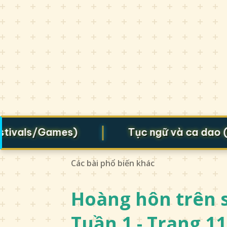
|
vals/Games)
Tục ngữ và ca dao (Prov
Các bài phổ biến khác
Hoàng hôn trên s
Tuần 1 - Trang 11