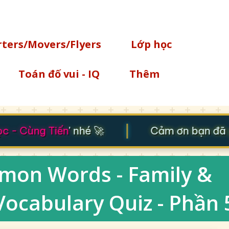
Chuyển đến nội dung chính
rters/Movers/Flyers
Lớp học
Toán đố vui - IQ
Thêm
|
 - Cùng Tiến
' nhé 🚀
Cảm ơn bạn đã gh
mmon Words - Family &
 Vocabulary Quiz - Phần 