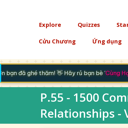
TÌM KIẾM
Explore
Quizzes
Sta
Cửu Chương
Ứng dụng
 bạn đã ghé thăm! 👋 Hãy rủ bạn bè '
Cùng Học
P.55 - 1500 Co
Relationships -