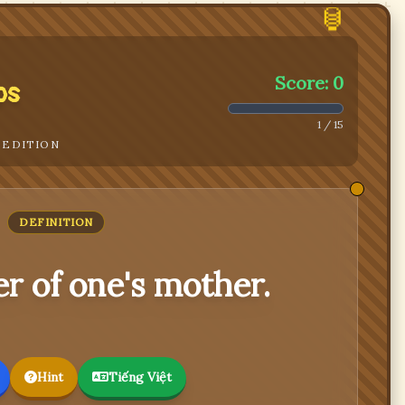
🏮
Score: 0
ps
1 / 15
 EDITION
DEFINITION
r of one's mother.
Hint
Tiếng Việt