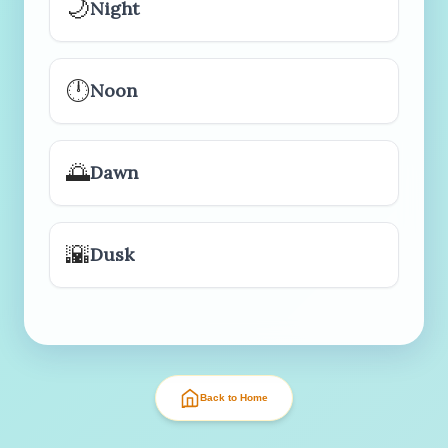
🌙
Night
🕛
Noon
🌅
Dawn
🌇
Dusk
Back to Home