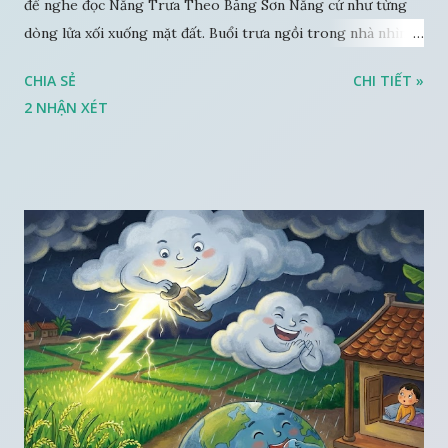
để nghe đọc Nắng Trưa Theo Băng Sơn Nắng cứ như từng
dòng lửa xối xuống mặt đất. Buổi trưa ngồi trong nhà nhìn
ra sân, thấy rất rõ n...
CHIA SẺ
CHI TIẾT »
2 NHẬN XÉT