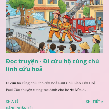
Đọc truyện - Đi cứu hộ cùng chú
lính cứu hoả
Đi cứu hộ cùng chú lính cứu hoả Paul Chú Lính Cứu Hoả
Paul Câu chuyện tương tác dành cho bé 🔊 Bấm đ...
CHIA SẺ
CHI TIẾT »
ĐĂNG NHẬN XÉT