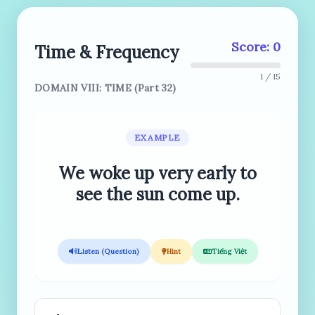
Score: 0
Time & Frequency
1 / 15
DOMAIN VIII: TIME (Part 32)
EXAMPLE
We woke up very early to
see the sun come up.
Listen (Question)
Hint
Tiếng Việt