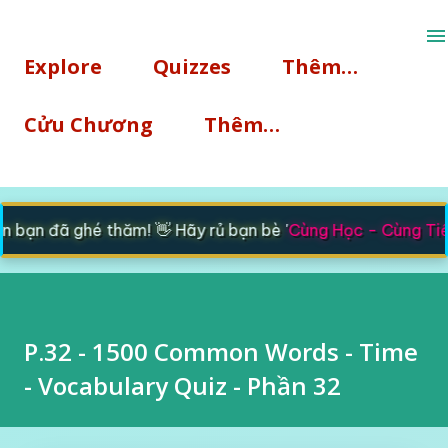
Chuyển đến nội dung chính
Explore
Quizzes
Thêm…
Cửu Chương
Thêm…
bạn đã ghé thăm! 👋 Hãy rủ bạn bè '
Cùng Học - Cùng Tiế
P.32 - 1500 Common Words - Time
- Vocabulary Quiz - Phần 32