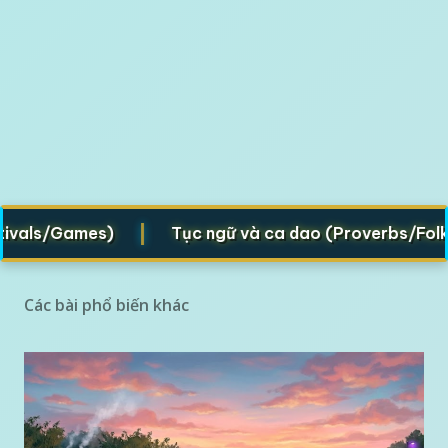
|
als/Games)
Tục ngữ và ca dao (Proverbs/Folk ver
Các bài phổ biến khác