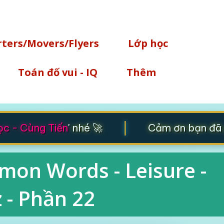
Chuyển đến nội dung chính
rters/Movers/Flyers
Lớp học
Toán đố vui - IQ
Thêm
|
 - Cùng Tiến
' nhé 🚀
Cảm ơn bạn đã gh
mon Words - Leisure -
 - Phần 22