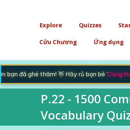
TÌM KIẾM
Explore
Quizzes
Sta
Cửu Chương
Ứng dụng
bạn đã ghé thăm! 👋 Hãy rủ bạn bè '
Cùng Học
P.22 - 1500 Com
Vocabulary Quiz