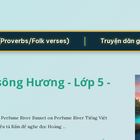
|
rbs/Folk verses)
Truyện dân gian (F
ông Hương - Lớp 5 -
Perfume River Sunset on Perfume River Tiếng Việt
ều tà Bấm để nghe đọc Hoàng ...