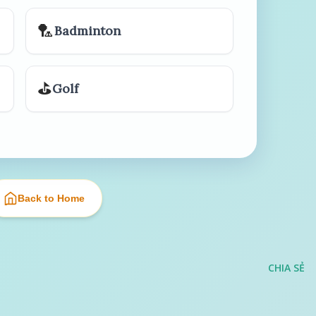
🏸
Badminton
⛳
Golf
Back to Home
CHIA SẺ