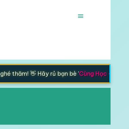
é thăm! 👋 Hãy rủ bạn bè '
Cùng Học - Cùng T