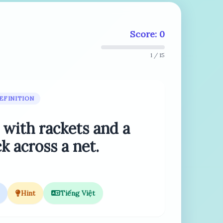
Score: 0
1 / 15
EFINITION
with rackets and a
k across a net.
Hint
Tiếng Việt