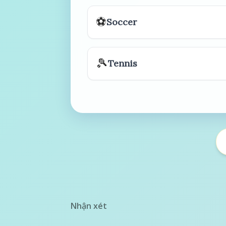
⚽
Soccer
🎾
Tennis
Nhận xét