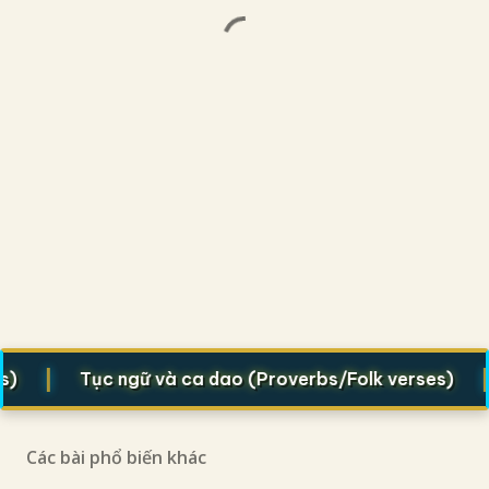
|
|
Tục ngữ và ca dao (Proverbs/Folk verses)
T
Các bài phổ biến khác