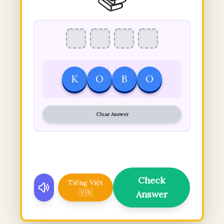
K
O
B
O
Clear Answer
Check
Tiếng Việt
🇻🇳
Answer