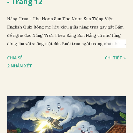
- Trang 12
Nắng Trưa - The Noon Sun The Noon Sun Tiếng Việt
English Quiz Bóng mẹ liêu xiêu giữa nắng trưa gay gắt Bấm
để nghe đọc Nắng Trưa Theo Băng Sơn Nắng cứ như từng
dòng lửa xối xuống mặt đất. Buổi trưa ngồi trong nhà nhìn
ra sân, thấy rất rõ n...
CHIA SẺ
CHI TIẾT »
2 NHẬN XÉT