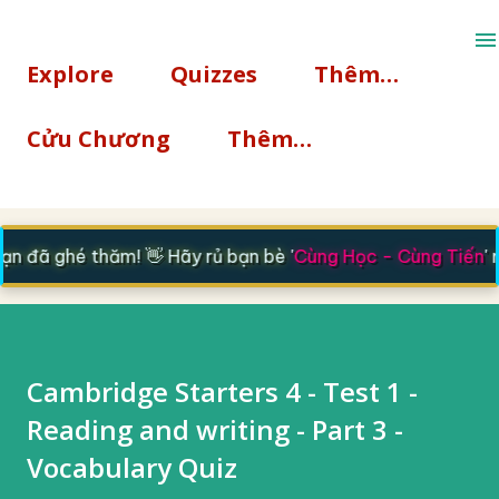
Chuyển đến nội dung chính
Explore
Quizzes
Thêm…
Cửu Chương
Thêm…
 đã ghé thăm! 👋 Hãy rủ bạn bè '
Cùng Học - Cùng Tiến
' n
Cambridge Starters 4 - Test 1 -
Reading and writing - Part 3 -
Vocabulary Quiz