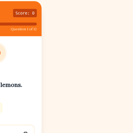
Score: 0
Question 1 of 12
 lemons.