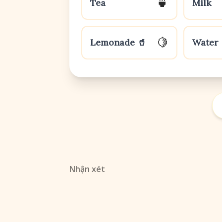
🍵
Tea
Milk
🍋
Lemonade 🥤
Water
Nhận xét