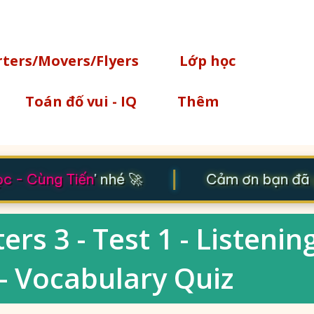
Chuyển đến nội dung chính
rters/Movers/Flyers
Lớp học
Toán đố vui - IQ
Thêm
|
 - Cùng Tiến
' nhé 🚀
Cảm ơn bạn đã gh
rs 3 - Test 1 - Listenin
 - Vocabulary Quiz