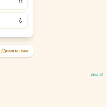
🥛
💧
Back to Home
CHIA SẺ