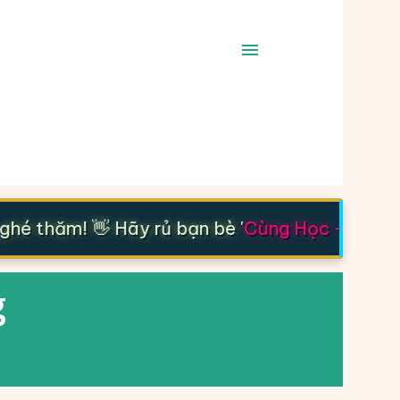
é thăm! 👋 Hãy rủ bạn bè '
Cùng Học - Cùng T
g