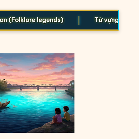
|
Folklore legends)
Từ vựng cho Starte