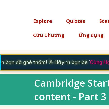
TÌM KIẾM
Explore
Quizzes
Sta
Cửu Chương
Ứng dụng
 bạn đã ghé thăm! 👋 Hãy rủ bạn bè '
Cùng Học
Cambridge Starte
content - Part 3