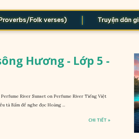
|
verbs/Folk verses)
Truyện dân gian (
ông Hương - Lớp 5 -
Perfume River Sunset on Perfume River Tiếng Việt
ều tà Bấm để nghe đọc Hoàng ...
CHI TIẾT »