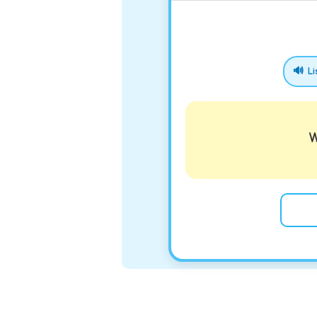
🔊 Li
W