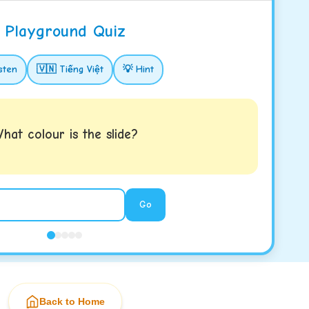
Playground Quiz
sten
🇻🇳 Tiếng Việt
💡 Hint
hat colour is the slide?
Go
Back to Home