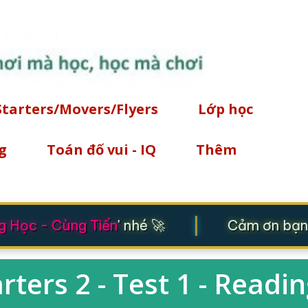
Chuyển đến nội dung chính
Starters/Movers/Flyers
Lớp học
g
Toán đố vui - IQ
Thêm
|
Học - Cùng Tiến
' nhé 🚀
Cảm ơn bạn đ
ters 2 - Test 1 - Readi