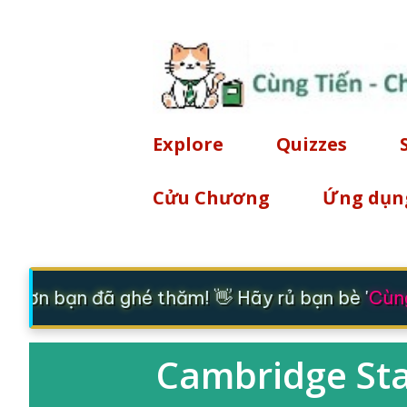
Explore
Quizzes
Cửu Chương
Ứng dụn
 ơn bạn đã ghé thăm! 👋 Hãy rủ bạn bè '
Cùng 
Cambridge Star