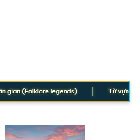
|
an (Folklore legends)
Từ vựng cho St