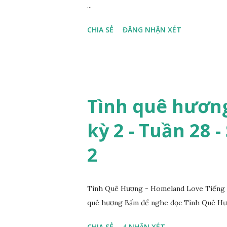
...
CHIA SẺ
ĐĂNG NHẬN XÉT
Tình quê hương
kỳ 2 - Tuần 28 -
2
Tình Quê Hương - Homeland Love Tiếng V
quê hương Bấm để nghe đọc Tình Quê Hươ
CHIA SẺ
4 NHẬN XÉT