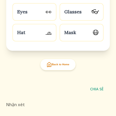
👀
👓
Eyes
Glasses
🧢
😷
Hat
Mask
Back to Home
CHIA SẺ
Nhận xét