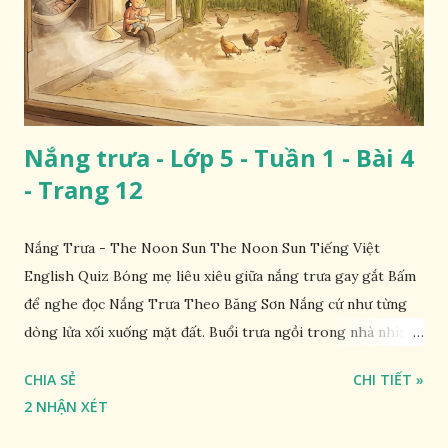
Nắng trưa - Lớp 5 - Tuần 1 - Bài 4
- Trang 12
Nắng Trưa - The Noon Sun The Noon Sun Tiếng Việt
English Quiz Bóng mẹ liêu xiêu giữa nắng trưa gay gắt Bấm
để nghe đọc Nắng Trưa Theo Băng Sơn Nắng cứ như từng
dòng lửa xối xuống mặt đất. Buổi trưa ngồi trong nhà nhìn
ra sân, thấy rất rõ n...
CHIA SẺ
CHI TIẾT »
2 NHẬN XÉT