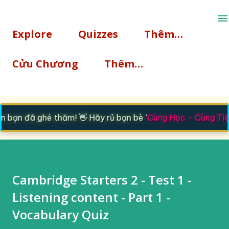
Chuyển đến nội dung chính
Explore
Quizzes
Thêm…
Cửu Chương
Thêm…
bạn đã ghé thăm! 👋 Hãy rủ bạn bè '
Cùng Học - Cùng Tiế
Cambridge Starters 2 - Test 1 -
Listening content - Part 1 -
Vocabulary Quiz