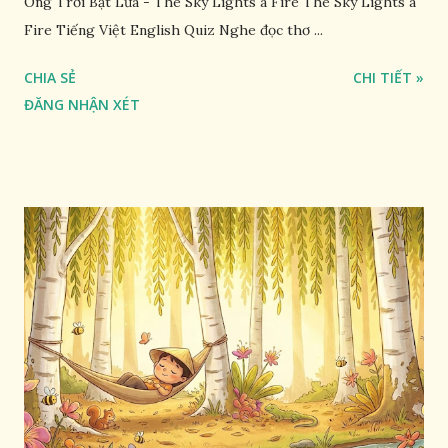
Ông Trời Bật Lửa - The Sky Lights a Fire The Sky Lights a
Fire Tiếng Việt English Quiz Nghe đọc thơ ...
CHIA SẺ
CHI TIẾT »
ĐĂNG NHẬN XÉT