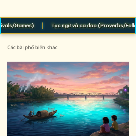
|
vals/Games)
Tục ngữ và ca dao (Proverbs/Folk ver
Các bài phổ biến khác