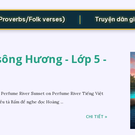
|
erbs/Folk verses)
Truyện dân gian (
ông Hương - Lớp 5 -
Perfume River Sunset on Perfume River Tiếng Việt
ều tà Bấm để nghe đọc Hoàng ...
CHI TIẾT »