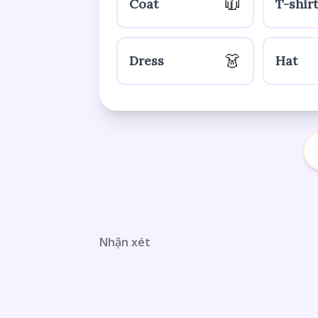
🧥
Coat
T-shirt
👗
Dress
Hat
Nhận xét