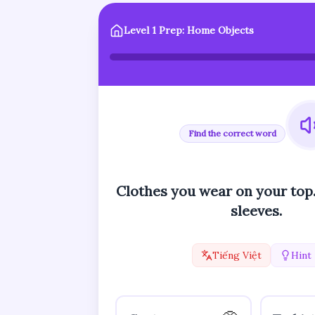
Level 1 Prep: Home Objects
Find the correct word
Clothes you wear on your top.
sleeves.
Tiếng Việt
Hint