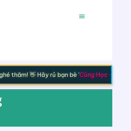
é thăm! 👋 Hãy rủ bạn bè '
Cùng Học - Cùng T
g