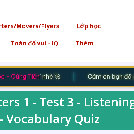
Chuyển đến nội dung chính
rters/Movers/Flyers
Lớp học
Toán đố vui - IQ
Thêm
|
 - Cùng Tiến
' nhé 🚀
Cảm ơn bạn đã gh
rs 1 - Test 3 - Listenin
 - Vocabulary Quiz