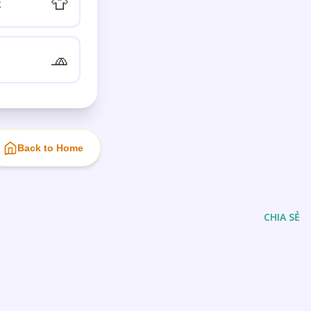
👕
🧢
Back to Home
CHIA SẺ