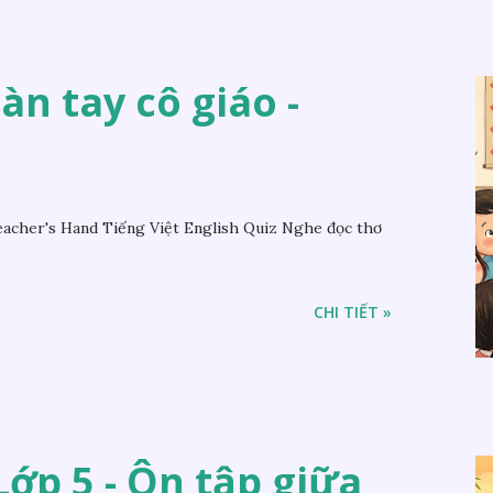
Bàn tay cô giáo -
acher's Hand Tiếng Việt English Quiz Nghe đọc thơ
CHI TIẾT »
ớp 5 - Ôn tập giữa