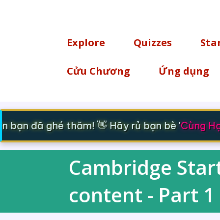
TÌM KIẾM
Explore
Quizzes
Sta
Cửu Chương
Ứng dụng
 bạn đã ghé thăm! 👋 Hãy rủ bạn bè '
Cùng Học
Cambridge Starte
content - Part 1