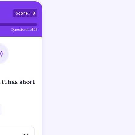
Score: 0
Question 1 of 18
 It has short