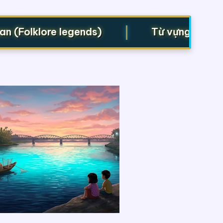
|
Folklore legends)
Từ vựng cho Starte