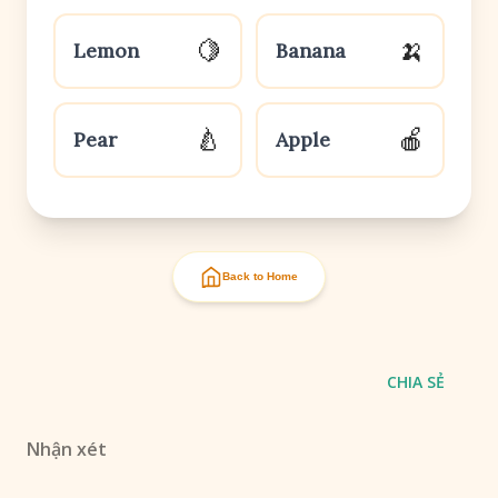
🍋
🍌
Lemon
Banana
🍐
🍎
Pear
Apple
Back to Home
CHIA SẺ
Nhận xét