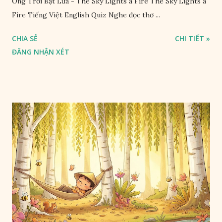
Ông Trời Bật Lửa - The Sky Lights a Fire The Sky Lights a
Fire Tiếng Việt English Quiz Nghe đọc thơ ...
CHIA SẺ
CHI TIẾT »
ĐĂNG NHẬN XÉT