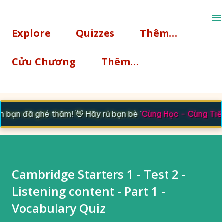
Chuyển đến nội dung chính
Explore
Quizzes
Thêm…
Cửu Chương
Thêm…
bạn đã ghé thăm! 👋 Hãy rủ bạn bè '
Cùng Học - Cùng Tiế
Cambridge Starters 1 - Test 2 -
Listening content - Part 1 -
Vocabulary Quiz