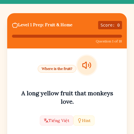
Level 1 Prep: Fruit & Home
Score: 0
Question 1 of 18
Where is the fruit?
A long yellow fruit that monkeys
love.
Tiếng Việt
Hint