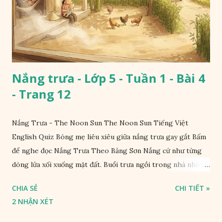
Nắng trưa - Lớp 5 - Tuần 1 - Bài 4
- Trang 12
Nắng Trưa - The Noon Sun The Noon Sun Tiếng Việt
English Quiz Bóng mẹ liêu xiêu giữa nắng trưa gay gắt Bấm
để nghe đọc Nắng Trưa Theo Băng Sơn Nắng cứ như từng
dòng lửa xối xuống mặt đất. Buổi trưa ngồi trong nhà nhìn
ra sân, thấy rất rõ n...
CHIA SẺ
CHI TIẾT »
2 NHẬN XÉT