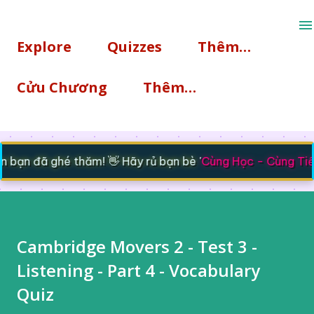
Chuyển đến nội dung chính
Explore
Quizzes
Thêm…
Cửu Chương
Thêm…
bạn đã ghé thăm! 👋 Hãy rủ bạn bè '
Cùng Học - Cùng Tiế
Cambridge Movers 2 - Test 3 -
Listening - Part 4 - Vocabulary
Quiz