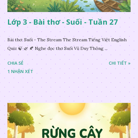
Lớp 3 - Bài thơ - Suối - Tuần 27
Bài thơ: Suối - The Stream The Stream Tiếng Việt English
Quiz 🍃 🌿 🍂 Nghe đọc thơ Suối Vũ Duy Thông ...
CHIA SẺ
CHI TIẾT »
1 NHẬN XÉT