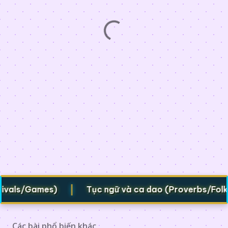
|
als/Games)
Tục ngữ và ca dao (Proverbs/Folk ver
Các bài phổ biến khác