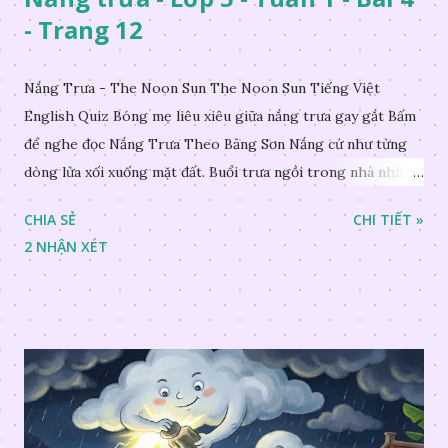
- Trang 12
Nắng Trưa - The Noon Sun The Noon Sun Tiếng Việt
English Quiz Bóng mẹ liêu xiêu giữa nắng trưa gay gắt Bấm
để nghe đọc Nắng Trưa Theo Băng Sơn Nắng cứ như từng
dòng lửa xối xuống mặt đất. Buổi trưa ngồi trong nhà nhìn
ra sân, thấy rất rõ n...
CHIA SẺ
CHI TIẾT »
2 NHẬN XÉT