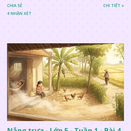
CHIA SẺ
CHI TIẾT »
4 NHẬN XÉT
Nắng trưa - Lớp 5 - Tuần 1 - Bài 4