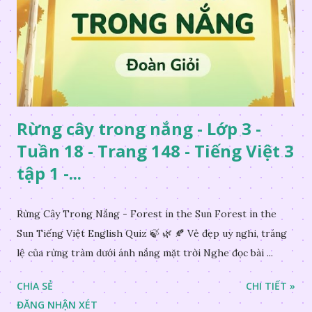
Rừng cây trong nắng - Lớp 3 -
Tuần 18 - Trang 148 - Tiếng Việt 3
tập 1 -...
Rừng Cây Trong Nắng - Forest in the Sun Forest in the
Sun Tiếng Việt English Quiz 🍃 🌿 🍂 Vẻ đẹp uy nghi, tráng
lệ của rừng tràm dưới ánh nắng mặt trời Nghe đọc bài ...
CHIA SẺ
CHI TIẾT »
ĐĂNG NHẬN XÉT