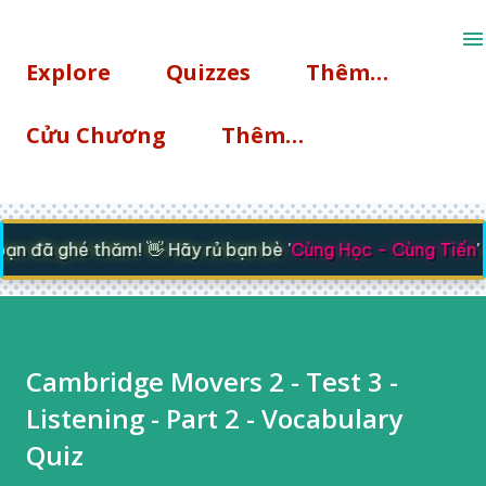
Chuyển đến nội dung chính
Explore
Quizzes
Thêm…
Cửu Chương
Thêm…
n đã ghé thăm! 👋 Hãy rủ bạn bè '
Cùng Học - Cùng Tiến
' 
Cambridge Movers 2 - Test 3 -
Listening - Part 2 - Vocabulary
Quiz