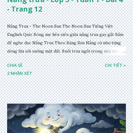
- Trang 12
Nắng Trưa - The Noon Sun The Noon Sun Tiếng Việt
English Quiz Bóng mẹ liêu xiêu giữa nắng trưa gay gắt Bấm
để nghe đọc Nắng Trưa Theo Băng Sơn Nắng cứ như từng
dòng lửa xối xuống mặt đất. Buổi trưa ngồi trong nhà nhìn
ra sân, thấy rất rõ n...
CHIA SẺ
CHI TIẾT »
2 NHẬN XÉT