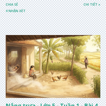
CHIA SẺ
CHI TIẾT »
4 NHẬN XÉT
Nắng trưa - Lớp 5 - Tuần 1 - Bài 4