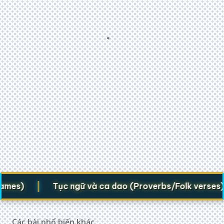
|
|
s)
Tục ngữ và ca dao (Proverbs/Folk verses)
Các bài phổ biến khác