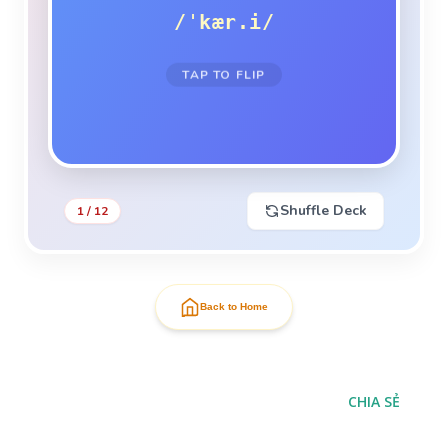
/ˈkær.i/
TAP TO FLIP
NEXT CARD ➔
TAP TO FLIP BACK
Shuffle Deck
1 / 12
Back to Home
CHIA SẺ