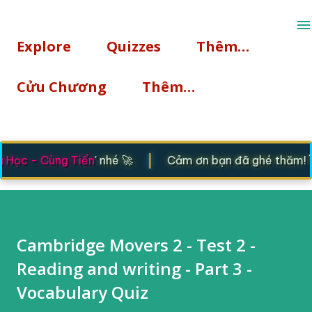
Chuyển đến nội dung chính
Explore
Quizzes
Thêm…
Cửu Chương
Thêm…
|
Học - Cùng Tiến
' nhé 🚀
Cảm ơn bạn đã ghé thăm! 👋 
Cambridge Movers 2 - Test 2 -
Reading and writing - Part 3 -
Vocabulary Quiz