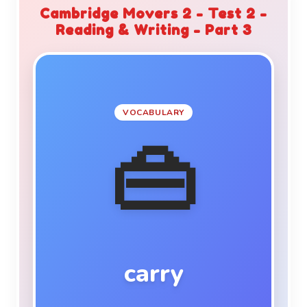
Cambridge Movers 2 - Test 2 -
Reading & Writing - Part 3
MEANING
To hold something and move
VOCABULARY
it.
👜
VN Translation
EXAMPLE
your bag?
carry
Shall I
carry