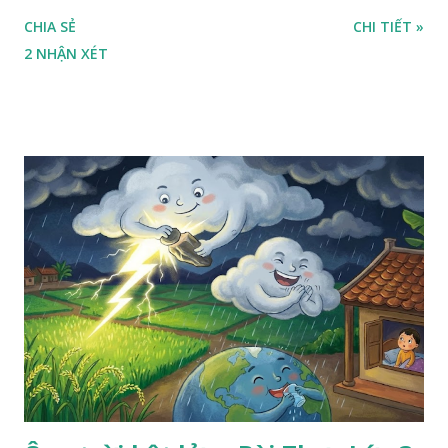
ra sân, thấy rất rõ n...
CHIA SẺ
CHI TIẾT »
2 NHẬN XÉT