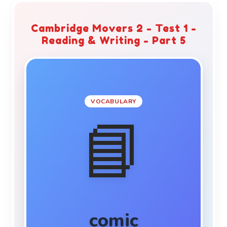
Cambridge Movers 2 - Test 1 -
Reading & Writing - Part 5
MEANING
A magazine with stories told
VOCABULARY
in pictures.
📘
VN Translation
EXAMPLE
.
comic
Fred read his new
comic