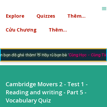
Chuyển đến nội dung chính
Explore
Quizzes
Thêm…
Cửu Chương
Thêm…
bạn đã ghé thăm! 👋 Hãy rủ bạn bè '
Cùng Học - Cùng Tiế
Cambridge Movers 2 - Test 1 -
Reading and writing - Part 5 -
Vocabulary Quiz