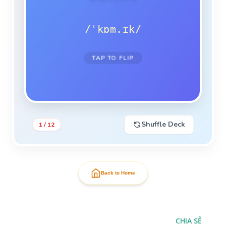
/ˈkɒm.ɪk/
TAP TO FLIP
NEXT CARD ➔
TAP TO FLIP BACK
Shuffle Deck
1 / 12
Back to Home
CHIA SẺ