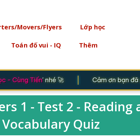
Chuyển đến nội dung chính
rters/Movers/Flyers
Lớp học
Toán đố vui - IQ
Thêm
|
 - Cùng Tiến
' nhé 🚀
Cảm ơn bạn đã gh
s 1 - Test 2 - Reading
 - Vocabulary Quiz