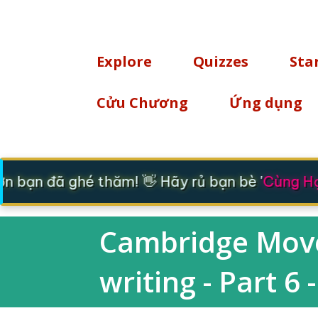
TÌM KIẾM
Explore
Quizzes
Sta
Cửu Chương
Ứng dụng
 bạn đã ghé thăm! 👋 Hãy rủ bạn bè '
Cùng Học
Cambridge Mover
writing - Part 6