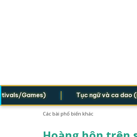
|
vals/Games)
Tục ngữ và ca dao (Prov
Các bài phổ biến khác
Hoàng hôn trên s