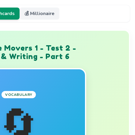
shcards
💰 Millionaire
 Movers 1 - Test 2 -
& Writing - Part 6
MEANING
 'you', 'we', 'they'.
VOCABULARY
🔄
 Translation