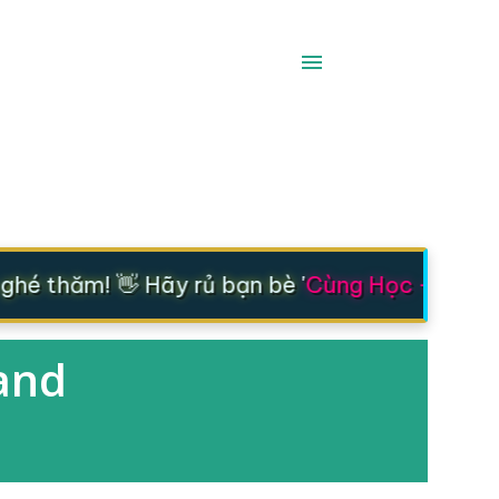
é thăm! 👋 Hãy rủ bạn bè '
Cùng Học - Cùng T
 and