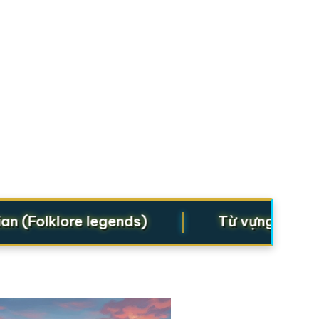
|
Folklore legends)
Từ vựng cho Starte