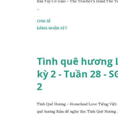
Bàn Tay Cô Giáo - The Teacher's Hand The Te
...
CHIA SẺ
ĐĂNG NHẬN XÉT
Tình quê hương L
kỳ 2 - Tuần 28 - 
2
Tình Quê Hương - Homeland Love Tiếng Việt 
quê hương Bấm để nghe đọc Tình Quê Hương ..