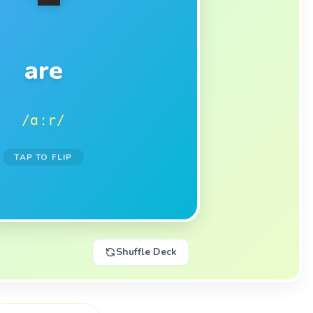
EXAMPLE
afraid of snakes.
are
A lot of people
are
/ɑːr/
TAP TO FLIP
NEXT CARD ➔
TAP TO FLIP BACK
Shuffle Deck