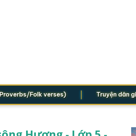
|
erbs/Folk verses)
Truyện dân gian (
ông Hương - Lớp 5 -