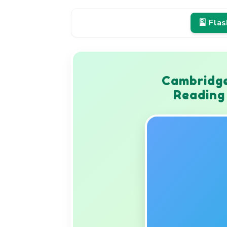
🎴 Fla
Cambridge
Reading 
Used with
VN