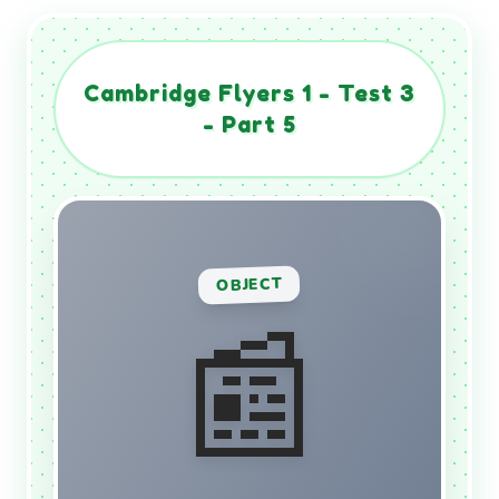
Cambridge Flyers 1 - Test 3
- Part 5
DEFINITION
OBJECT
Large sheets of paper with
📰
news and stories.
VN Translation