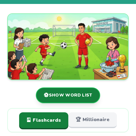
⚽
SHOW WORD LIST
🏆 Millionaire
🎴 Flashcards