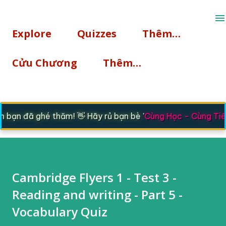
Chuyển đến nội dung chính
Explore
Quizzes
Thêm…
Cửu Chương
Thêm…
bạn đã ghé thăm! 👋 Hãy rủ bạn bè '
Cùng Học - Cùng Tiến
Cambridge Flyers 1 - Test 3 -
Reading and writing - Part 5 -
Vocabulary Quiz