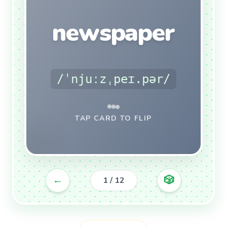
EXAMPLE
newspaper
David was reading his town's
.
newspaper
/ˈnjuːzˌpeɪ.pər/
TAP CARD TO FLIP
➔
NEXT CARD
←
🎲
1 / 12