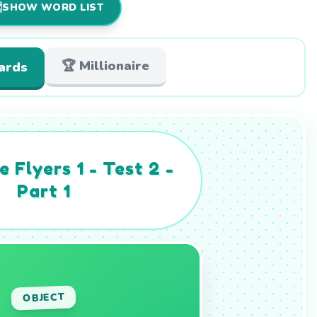
️
SHOW WORD LIST
🏆 Millionaire
cards
 Flyers 1 - Test 2 -
Part 1
DEFINITION
OBJECT
carry food and warm