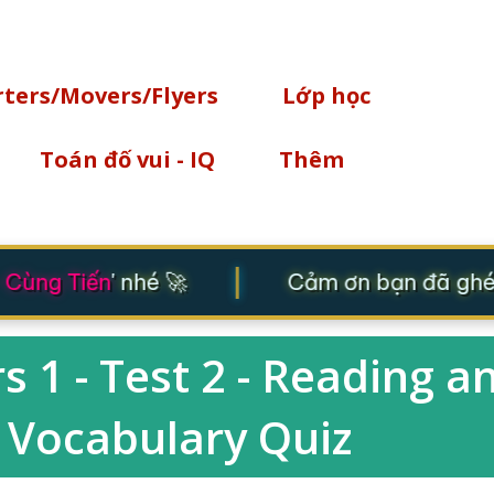
Chuyển đến nội dung chính
rters/Movers/Flyers
Lớp học
Toán đố vui - IQ
Thêm
|
Cùng Tiến
' nhé 🚀
Cảm ơn bạn đã ghé t
 1 - Test 2 - Reading a
 - Vocabulary Quiz