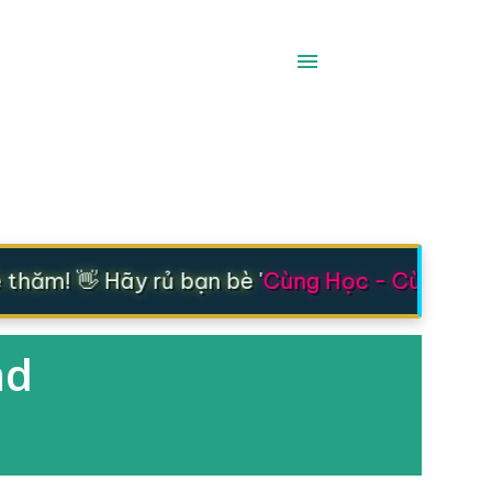
hăm! 👋 Hãy rủ bạn bè '
Cùng Học - Cùng Tiến
nd