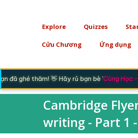
TÌM KIẾM
Explore
Quizzes
Sta
Cửu Chương
Ứng dụng
 đã ghé thăm! 👋 Hãy rủ bạn bè '
Cùng Học - 
Cambridge Flyers
writing - Part 1