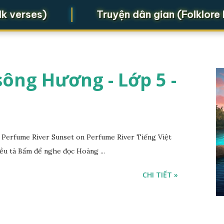
|
rses)
Truyện dân gian (Folklore lege
ông Hương - Lớp 5 -
Perfume River Sunset on Perfume River Tiếng Việt
ều tà Bấm để nghe đọc Hoàng ...
CHI TIẾT »