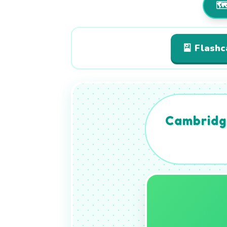
🗺
🎴 Flash
Cambridge
You can 