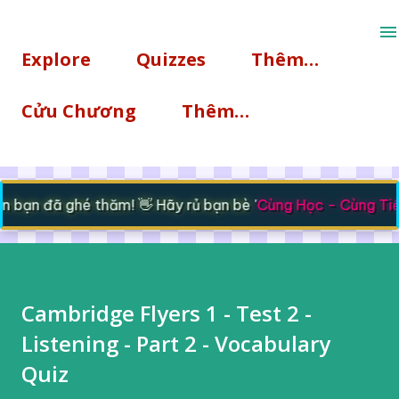
Chuyển đến nội dung chính
Explore
Quizzes
Thêm…
Cửu Chương
Thêm…
bạn đã ghé thăm! 👋 Hãy rủ bạn bè '
Cùng Học - Cùng Tiế
Cambridge Flyers 1 - Test 2 -
Listening - Part 2 - Vocabulary
Quiz