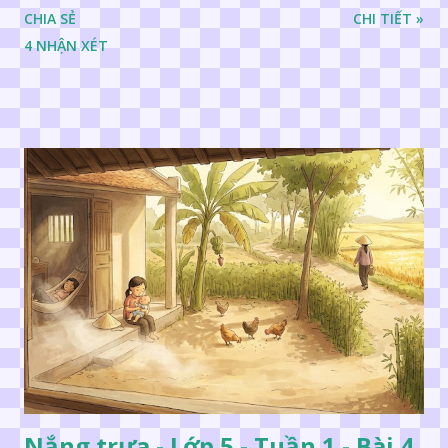
CHIA SẺ
CHI TIẾT »
4 NHẬN XÉT
Nắng trưa - Lớp 5 - Tuần 1 - Bài 4