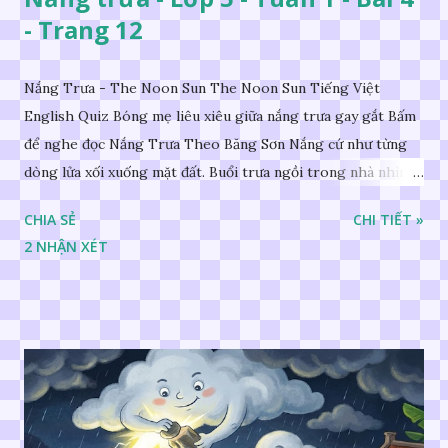
- Trang 12
Nắng Trưa - The Noon Sun The Noon Sun Tiếng Việt
English Quiz Bóng mẹ liêu xiêu giữa nắng trưa gay gắt Bấm
để nghe đọc Nắng Trưa Theo Băng Sơn Nắng cứ như từng
dòng lửa xối xuống mặt đất. Buổi trưa ngồi trong nhà nhìn
ra sân, thấy rất rõ n...
CHIA SẺ
CHI TIẾT »
2 NHẬN XÉT