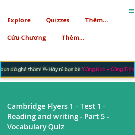
Chuyển đến nội dung chính
Explore
Quizzes
Thêm…
Cửu Chương
Thêm…
n đã ghé thăm! 👋 Hãy rủ bạn bè '
Cùng Học - Cùng Tiến
'
Cambridge Flyers 1 - Test 1 -
Reading and writing - Part 5 -
Vocabulary Quiz