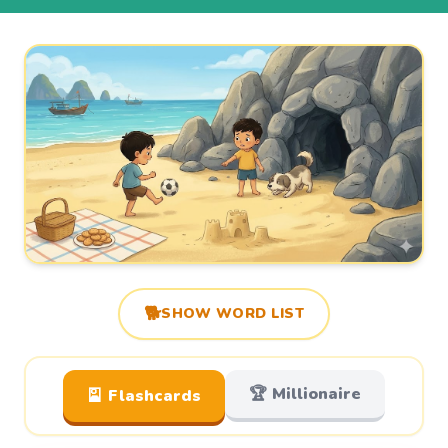
🐕
SHOW WORD LIST
🏆 Millionaire
🎴 Flashcards