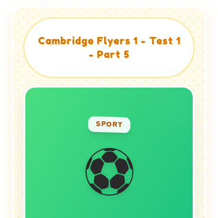
Cambridge Flyers 1 - Test 1
- Part 5
DEFINITION
SPORT
A game played with a ball and
⚽
feet.
VN Translation