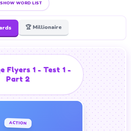

SHOW WORD LIST
🏆 Millionaire
cards
 Flyers 1 - Test 1 -
Part 2
DEFINITION
ACTION
our hands to move