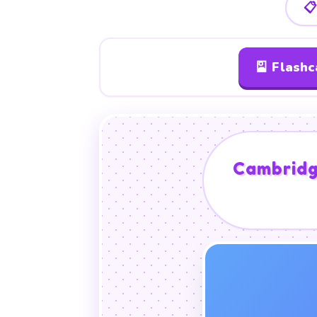

🎴 Flash
Cambridge
Using y