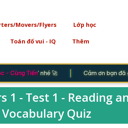
Chuyển đến nội dung chính
rters/Movers/Flyers
Lớp học
Toán đố vui - IQ
Thêm
|
 - Cùng Tiến
' nhé 🚀
Cảm ơn bạn đã gh
 1 - Test 1 - Reading a
 - Vocabulary Quiz