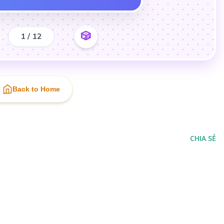
🎲
1 / 12
Back to Home
CHIA SẺ