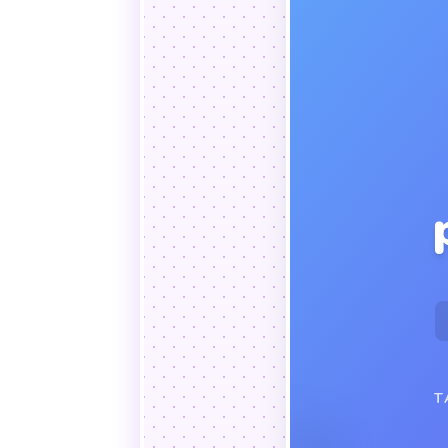
someth
VN
the 
T