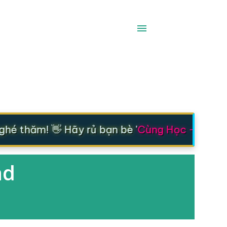
é thăm! 👋 Hãy rủ bạn bè '
Cùng Học - Cùng T
nd