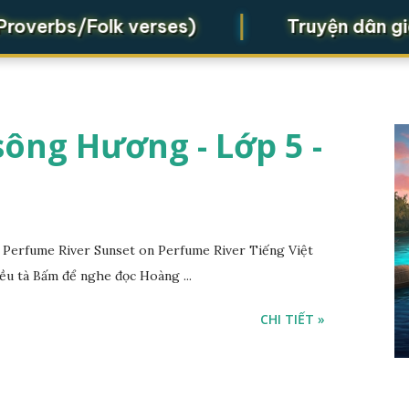
|
rbs/Folk verses)
Truyện dân gian (F
ông Hương - Lớp 5 -
Perfume River Sunset on Perfume River Tiếng Việt
ều tà Bấm để nghe đọc Hoàng ...
CHI TIẾT »