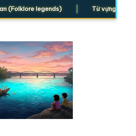
|
olklore legends)
Từ vựng cho Starter