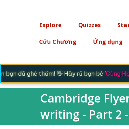
TÌM KIẾM
Explore
Quizzes
Sta
Cửu Chương
Ứng dụng
bạn đã ghé thăm! 👋 Hãy rủ bạn bè '
Cùng Học
Cambridge Flyers
writing - Part 2