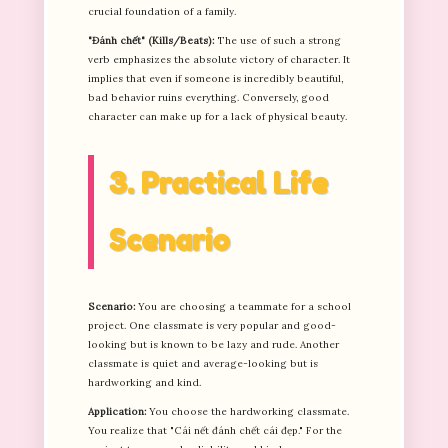
crucial foundation of a family.
"Đánh chết" (Kills/Beats):
The use of such a strong
verb emphasizes the absolute victory of character. It
implies that even if someone is incredibly beautiful,
bad behavior ruins everything. Conversely, good
character can make up for a lack of physical beauty.
3. Practical Life
Scenario
Scenario:
You are choosing a teammate for a school
project. One classmate is very popular and good-
looking but is known to be lazy and rude. Another
classmate is quiet and average-looking but is
hardworking and kind.
Application:
You choose the hardworking classmate.
You realize that "Cái nết đánh chết cái đẹp." For the