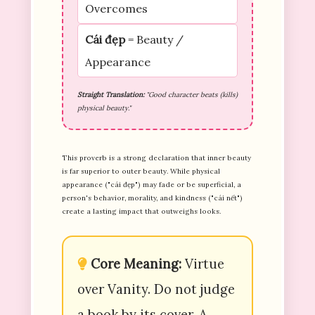
Overcomes
Cái đẹp
= Beauty /
Appearance
Straight Translation:
"Good character beats (kills)
physical beauty."
This proverb is a strong declaration that inner beauty
is far superior to outer beauty. While physical
appearance ("cái đẹp") may fade or be superficial, a
person's behavior, morality, and kindness ("cái nết")
create a lasting impact that outweighs looks.
Core Meaning:
Virtue
over Vanity. Do not judge
a book by its cover. A