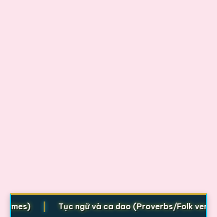
|
es)
Tục ngữ và ca dao (Proverbs/Folk verses)