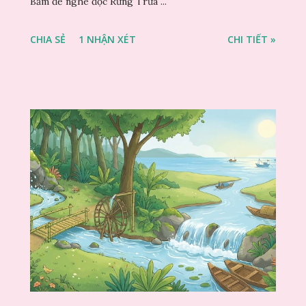
Bấm để nghe đọc Rừng Trưa ...
CHIA SẺ
1 NHẬN XÉT
CHI TIẾT »