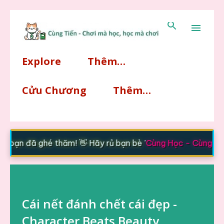
Chuyển đến nội dung chính
Explore
Thêm…
Cửu Chương
Thêm…
bạn đã ghé thăm! 👋 Hãy rủ bạn bè '
Cùng Học - Cùng Tiế
Cái nết đánh chết cái đẹp -
Character Beats Beauty