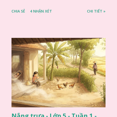
CHIA SẺ
4 NHẬN XÉT
CHI TIẾT »
Nắng trưa - Lớp 5 - Tuần 1 -