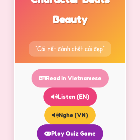
Beauty
"Cái nết đánh chết cái đẹp"
Read in Vietnamese
Listen (EN)
Nghe (VN)
Play Quiz Game