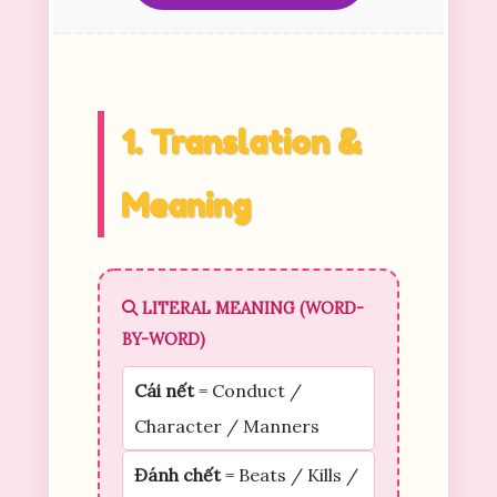
1. Translation &
Meaning
LITERAL MEANING (WORD-
BY-WORD)
Cái nết
= Conduct /
Character / Manners
Đánh chết
= Beats / Kills /