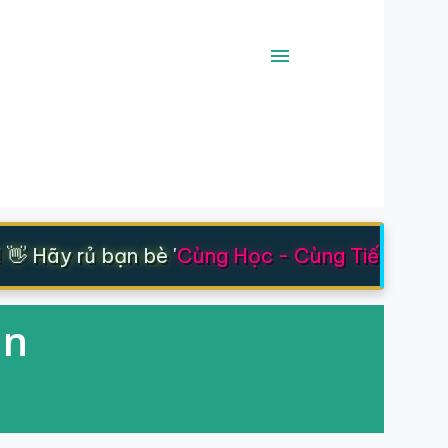
 Hãy rủ bạn bè '
Cùng Học - Cùng Tiến
' nhé 
In