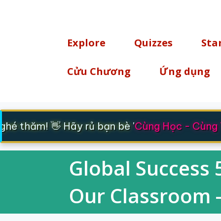
TÌM KIẾM
Explore
Quizzes
Sta
Cửu Chương
Ứng dụng
é thăm! 👋 Hãy rủ bạn bè '
Cùng Học - Cùng T
Global Success 5
Our Classroom -