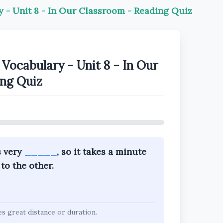
ry - Unit 8 - In Our Classroom - Reading Quiz
 Vocabulary - Unit 8 - In Our
ing Quiz
s very
_____
, so it takes a minute
to the other.
es great distance or duration.