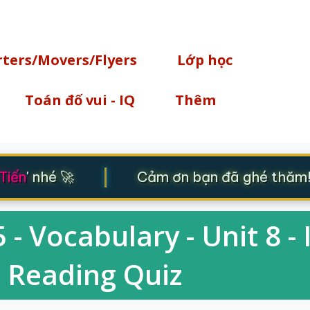
Chuyển đến nội dung chính
rters/Movers/Flyers
Lớp học
Toán đố vui - IQ
Thêm
|
iến
' nhé 🚀
Cảm ơn bạn đã ghé thăm! 
 - Vocabulary - Unit 8 - 
 Reading Quiz