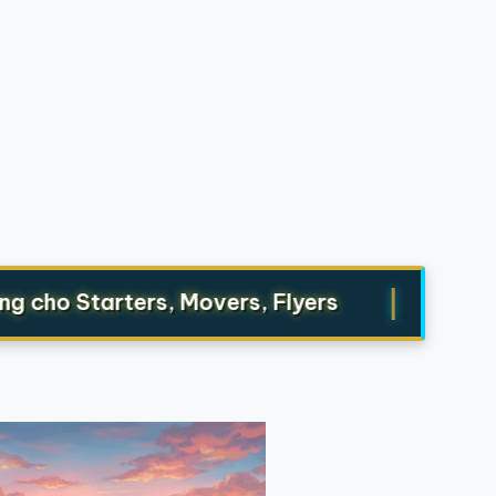
|
ho Starters, Movers, Flyers
1500 từ