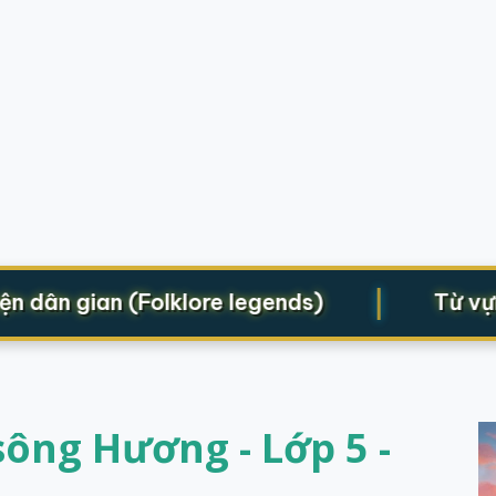
|
ân gian (Folklore legends)
Từ vựng c
ông Hương - Lớp 5 -