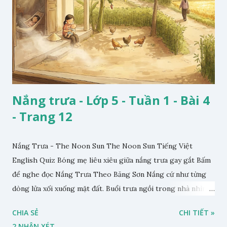
Nắng trưa - Lớp 5 - Tuần 1 - Bài 4
- Trang 12
Nắng Trưa - The Noon Sun The Noon Sun Tiếng Việt
English Quiz Bóng mẹ liêu xiêu giữa nắng trưa gay gắt Bấm
để nghe đọc Nắng Trưa Theo Băng Sơn Nắng cứ như từng
dòng lửa xối xuống mặt đất. Buổi trưa ngồi trong nhà nhìn
ra sân, thấy rất rõ n...
CHIA SẺ
CHI TIẾT »
2 NHẬN XÉT