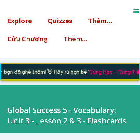
Chuyển đến nội dung chính
Explore
Quizzes
Thêm…
Cửu Chương
Thêm…
bạn đã ghé thăm! 👋 Hãy rủ bạn bè '
Cùng Học - Cùng Tiến
Global Success 5 - Vocabulary:
Unit 3 - Lesson 2 & 3 - Flashcards