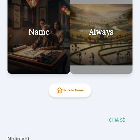
Name
Always
Back to Home
CHIA SẺ
Nhận xét