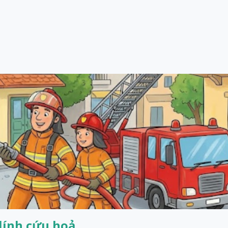
 lính cứu hoả