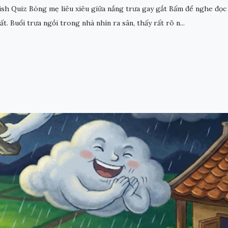
h Quiz Bóng mẹ liêu xiêu giữa nắng trưa gay gắt Bấm để nghe đọ
 Buổi trưa ngồi trong nhà nhìn ra sân, thấy rất rõ n...