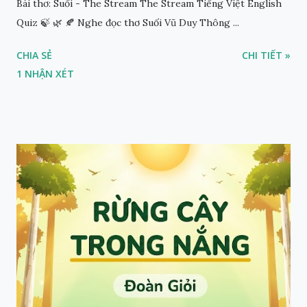
Bài thơ: Suối - The Stream The Stream Tiếng Việt English
Quiz 🍃 🌿 🍂 Nghe đọc thơ Suối Vũ Duy Thông ...
CHIA SẺ
CHI TIẾT »
1 NHẬN XÉT