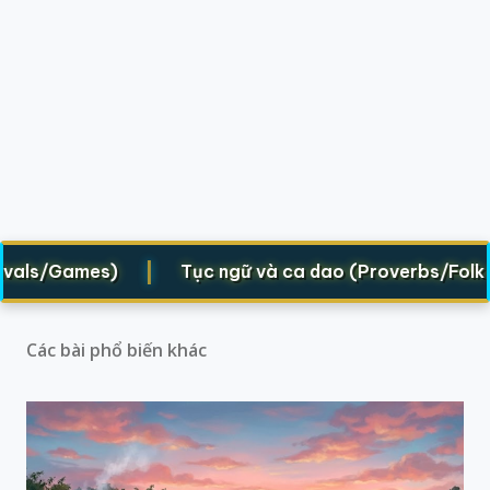
|
als/Games)
Tục ngữ và ca dao (Proverbs/Folk vers
Các bài phổ biến khác