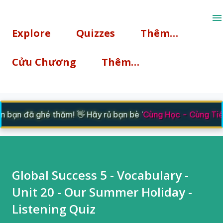
Chuyển đến nội dung chính
Explore
Quizzes
Thêm…
Cửu Chương
Thêm…
bạn đã ghé thăm! 👋 Hãy rủ bạn bè '
Cùng Học - Cùng Tiế
Global Success 5 - Vocabulary -
Unit 20 - Our Summer Holiday -
Listening Quiz