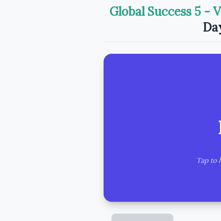
Global Success 5 - V
Day
The anniversar
Tap to 