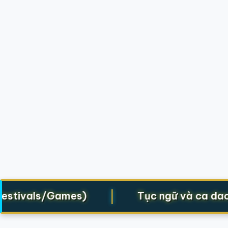
|
Festivals/Games)
Tục ngữ và ca dao 