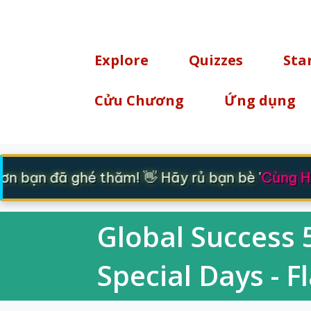
TÌM KIẾM
Explore
Quizzes
Sta
Cửu Chương
Ứng dụng
n bạn đã ghé thăm! 👋 Hãy rủ bạn bè '
Cùng Họ
Global Success 5
Special Days - F