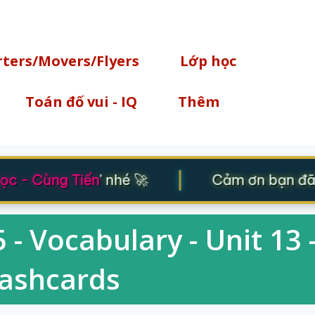
Chuyển đến nội dung chính
rters/Movers/Flyers
Lớp học
Toán đố vui - IQ
Thêm
|
c - Cùng Tiến
' nhé 🚀
Cảm ơn bạn đã 
 - Vocabulary - Unit 13 
lashcards