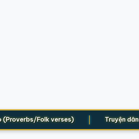
|
(Proverbs/Folk verses)
Truyện dân g