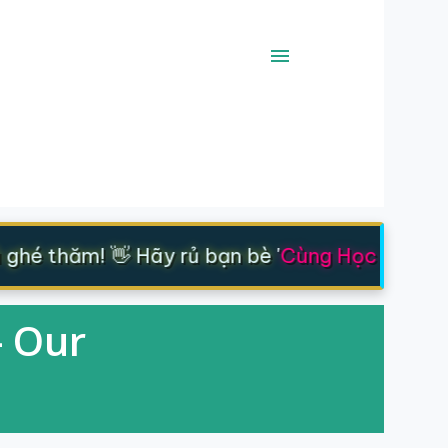
ghé thăm! 👋 Hãy rủ bạn bè '
Cùng Học - Cùng 
- Our