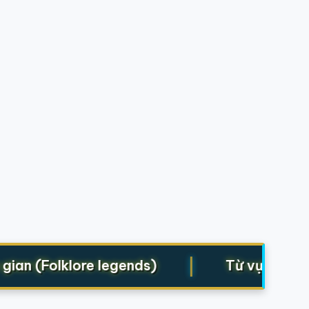
|
ian (Folklore legends)
Từ vựng cho S