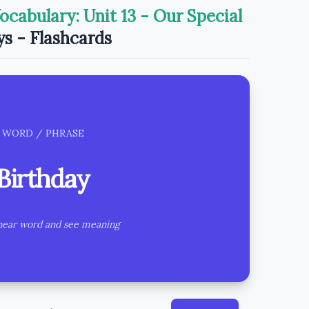
ocabulary: Unit 13 - Our Special
s - Flashcards
WORD / PHRASE
Sinh nhật
/ˈbɜːrθdeɪ/
Birthday
Definition:
y of the day a person was born.
hear word and see meaning