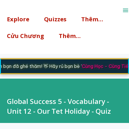
Chuyển đến nội dung chính
Explore
Quizzes
Thêm…
Cửu Chương
Thêm…
bạn đã ghé thăm! 👋 Hãy rủ bạn bè '
Cùng Học - Cùng Tiến
Global Success 5 - Vocabulary -
Unit 12 - Our Tet Holiday - Quiz