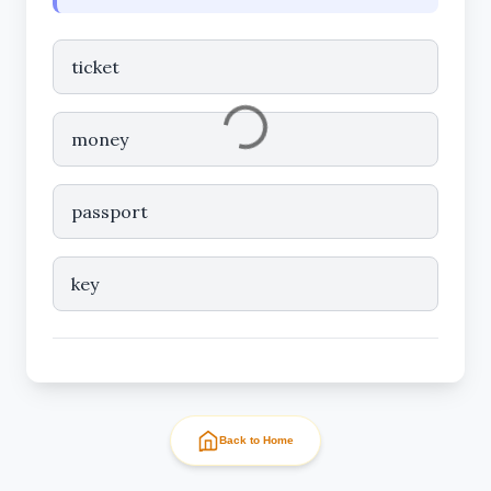
ticket
money
passport
key
Back to Home