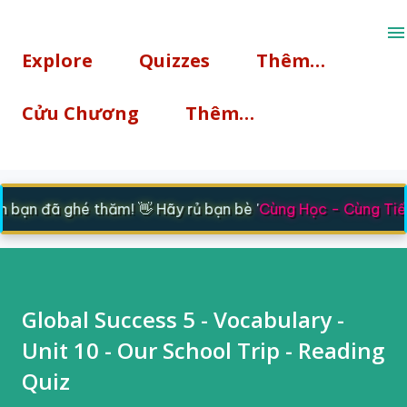
Chuyển đến nội dung chính
Explore
Quizzes
Thêm…
Cửu Chương
Thêm…
bạn đã ghé thăm! 👋 Hãy rủ bạn bè '
Cùng Học - Cùng Tiến
Global Success 5 - Vocabulary -
Unit 10 - Our School Trip - Reading
Quiz