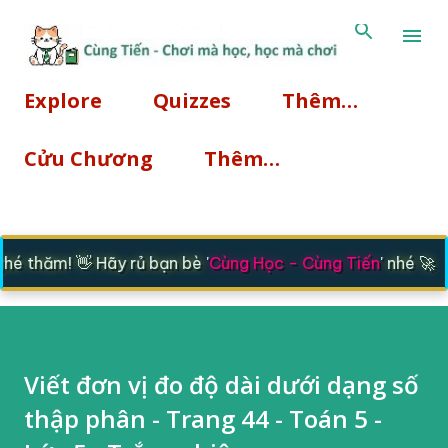
Chuyển đến nội dung chính
Explore
Quizzes
Thêm…
Cửu Chương
Thêm…
 thăm! 👋 Hãy rủ bạn bè '
Cùng Học - Cùng Tiến
' nhé 🚀
Viết đơn vị đo độ dài dưới dạng số
thập phân - Trang 44 - Toán 5 -