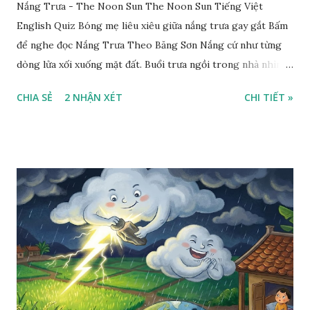
Nắng Trưa - The Noon Sun The Noon Sun Tiếng Việt
English Quiz Bóng mẹ liêu xiêu giữa nắng trưa gay gắt Bấm
để nghe đọc Nắng Trưa Theo Băng Sơn Nắng cứ như từng
dòng lửa xối xuống mặt đất. Buổi trưa ngồi trong nhà nhìn
ra sân, thấy rất rõ n...
CHIA SẺ
2 NHẬN XÉT
CHI TIẾT »