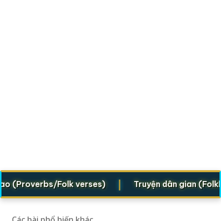
|
Proverbs/Folk verses)
Truyện dân gian (Folklore 
Các bài phổ biến khác