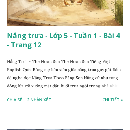
Nắng trưa - Lớp 5 - Tuần 1 - Bài 4
- Trang 12
Nắng Trưa - The Noon Sun The Noon Sun Tiếng Việt
English Quiz Bóng mẹ liêu xiêu giữa nắng trưa gay gắt Bấm
để nghe đọc Nắng Trưa Theo Băng Sơn Nắng cứ như từng
dòng lửa xối xuống mặt đất. Buổi trưa ngồi trong nhà nhìn
ra sân, thấy rất rõ n...
CHIA SẺ
2 NHẬN XÉT
CHI TIẾT »