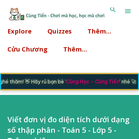
Chuyển đến nội dung chính
Explore
Quizzes
Thêm…
Cửu Chương
Thêm…
é thăm! 👋 Hãy rủ bạn bè '
Cùng Học - Cùng Tiến
' nhé 🚀
Viết đơn vị đo diện tích dưới dạng
số thập phân - Toán 5 - Lớp 5 -