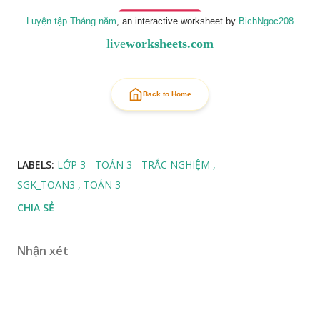
Luyện tập Tháng năm
, an interactive worksheet by
BichNgoc208
live
worksheets.com
Back to Home
LABELS:
LỚP 3 - TOÁN 3 - TRẮC NGHIỆM
SGK_TOAN3
TOÁN 3
CHIA SẺ
Nhận xét