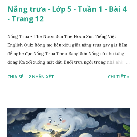
Nắng trưa - Lớp 5 - Tuần 1 - Bài 4
- Trang 12
Nắng Trưa - The Noon Sun The Noon Sun Tiếng Việt
English Quiz Bóng mẹ liêu xiêu giữa nắng trưa gay gắt Bấm
để nghe đọc Nắng Trưa Theo Băng Sơn Nắng cứ như từng
dòng lửa xối xuống mặt đất. Buổi trưa ngồi trong nhà nhìn
ra sân, thấy rất rõ n...
CHIA SẺ
2 NHẬN XÉT
CHI TIẾT »