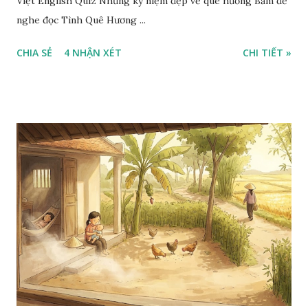
Việt English Quiz Những kỷ niệm đẹp về quê hương Bấm để
nghe đọc Tình Quê Hương ...
CHIA SẺ
4 NHẬN XÉT
CHI TIẾT »