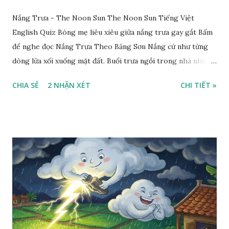
Nắng Trưa - The Noon Sun The Noon Sun Tiếng Việt
English Quiz Bóng mẹ liêu xiêu giữa nắng trưa gay gắt Bấm
để nghe đọc Nắng Trưa Theo Băng Sơn Nắng cứ như từng
dòng lửa xối xuống mặt đất. Buổi trưa ngồi trong nhà nhìn
ra sân, thấy rất rõ n...
CHIA SẺ
2 NHẬN XÉT
CHI TIẾT »