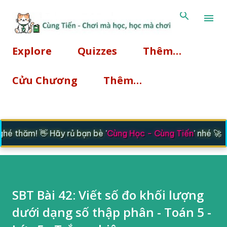
Chuyển đến nội dung chính
Explore
Quizzes
Thêm…
Cửu Chương
Thêm…
é thăm! 👋 Hãy rủ bạn bè '
Cùng Học - Cùng Tiến
' nhé 🚀
SBT Bài 42: Viết số đo khối lượng
dưới dạng số thập phân - Toán 5 -