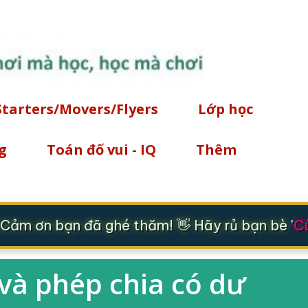
Chuyển đến nội dung chính
Starters/Movers/Flyers
Lớp học
g
Toán đố vui - IQ
Thêm
Cảm ơn bạn đã ghé thăm! 👋 Hãy rủ bạn bè '
Cù
 và phép chia có dư