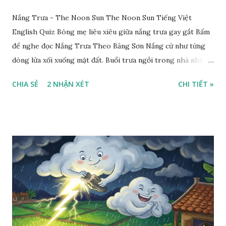
Nắng Trưa - The Noon Sun The Noon Sun Tiếng Việt
English Quiz Bóng mẹ liêu xiêu giữa nắng trưa gay gắt Bấm
để nghe đọc Nắng Trưa Theo Băng Sơn Nắng cứ như từng
dòng lửa xối xuống mặt đất. Buổi trưa ngồi trong nhà nhìn
ra sân, thấy rất rõ n...
CHIA SẺ
2 NHẬN XÉT
CHI TIẾT »