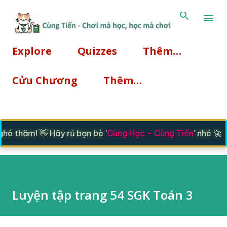
Chuyển đến nội dung chính
Explore
Quizzes
Thêm…
Cửu Chương
Thêm…
 thăm! 👋 Hãy rủ bạn bè '
Cùng Học - Cùng Tiến
' nhé 🚀
Luyện tập trang 54 SGK Toán 3