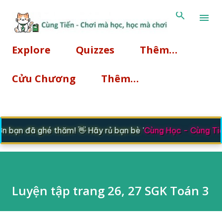
Chuyển đến nội dung chính
Explore
Quizzes
Thêm…
Cửu Chương
Thêm…
 bạn đã ghé thăm! 👋 Hãy rủ bạn bè '
Cùng Học - Cùng Tiế
Luyện tập trang 26, 27 SGK Toán 3