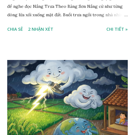
để nghe đọc Nắng Trưa Theo Băng Sơn Nắng cứ như từng
dòng lửa xối xuống mặt đất. Buổi trưa ngồi trong nhà nhìn
ra sân, thấy rất rõ n...
CHIA SẺ
2 NHẬN XÉT
CHI TIẾT »