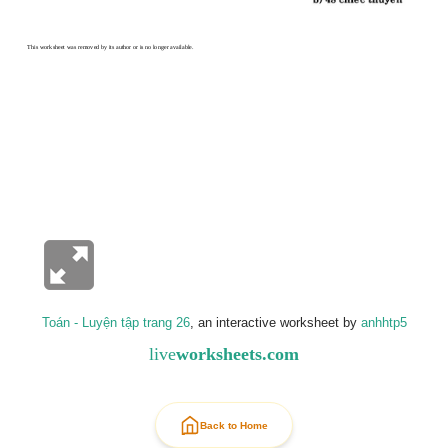
Toán - Luyện tập trang 26
, an interactive worksheet by
anhhtp5
live
worksheets.com
Back to Home