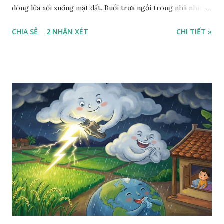
dòng lửa xối xuống mặt đất. Buổi trưa ngồi trong nhà nhìn
ra sân, thấy rất rõ n...
CHIA SẺ
2 NHẬN XÉT
CHI TIẾT »