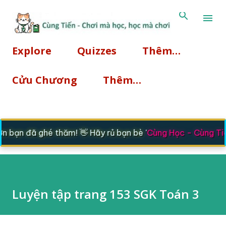
Chuyển đến nội dung chính
Explore
Quizzes
Thêm…
Cửu Chương
Thêm…
 bạn đã ghé thăm! 👋 Hãy rủ bạn bè '
Cùng Học - Cùng Tiế
Luyện tập trang 153 SGK Toán 3