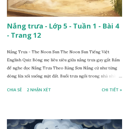
Nắng trưa - Lớp 5 - Tuần 1 - Bài 4
- Trang 12
Nắng Trưa - The Noon Sun The Noon Sun Tiếng Việt
English Quiz Bóng mẹ liêu xiêu giữa nắng trưa gay gắt Bấm
để nghe đọc Nắng Trưa Theo Băng Sơn Nắng cứ như từng
dòng lửa xối xuống mặt đất. Buổi trưa ngồi trong nhà nhìn
ra sân, thấy rất rõ n...
CHIA SẺ
2 NHẬN XÉT
CHI TIẾT »