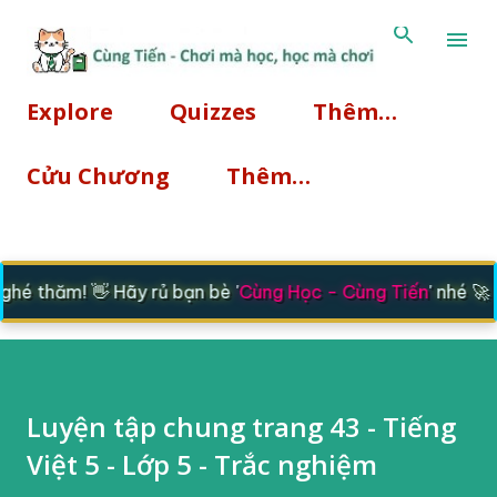
Chuyển đến nội dung chính
Explore
Quizzes
Thêm…
Cửu Chương
Thêm…
é thăm! 👋 Hãy rủ bạn bè '
Cùng Học - Cùng Tiến
' nhé 🚀
Luyện tập chung trang 43 - Tiếng
Việt 5 - Lớp 5 - Trắc nghiệm